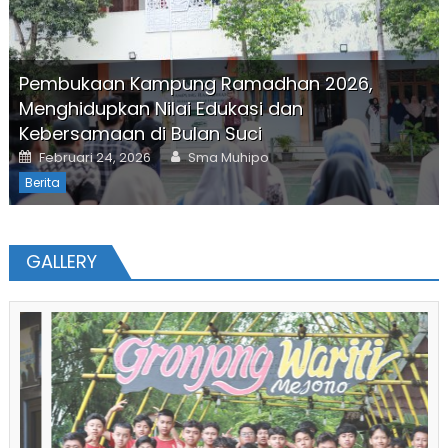
Pembukaan Kampung Ramadhan 2026,
Menghidupkan Nilai Edukasi dan
Kebersamaan di Bulan Suci
Posted
Author
Februari 24, 2026
Sma Muhipo
on
Berita
GALLERY