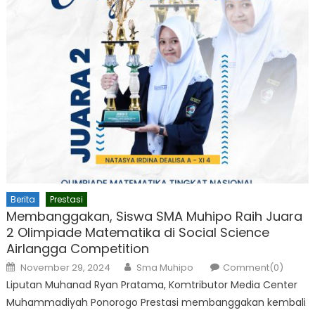
Berita
Prestasi
Membanggakan, Siswa SMA Muhipo Raih Juara
2 Olimpiade Matematika di Social Science
Airlangga Competition
Posted
Author
November 29, 2024
Sma Muhipo
Comment(0)
on
Liputan Muhanad Ryan Pratama, Komtributor Media Center
Muhammadiyah Ponorogo Prestasi membanggakan kembali