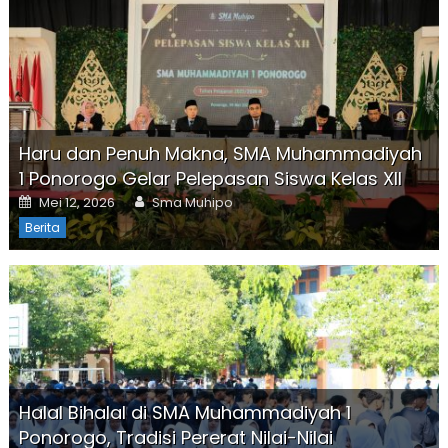
Haru dan Penuh Makna, SMA Muhammadiyah
1 Ponorogo Gelar Pelepasan Siswa Kelas XII
Posted
Author
Mei 12, 2026
Sma Muhipo
on
Berita
Halal Bihalal di SMA Muhammadiyah 1
Ponorogo, Tradisi Pererat Nilai-Nilai