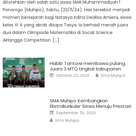
ditorehkan oleh salah satu siswa SMA Muhammadiyah 1
Ponorogo (Muhipo), Sabtu, (23/11/24). Hari tersebut menjadi
momen bersejarah bagi Natasya Irdina Dealisa Amiera, siswa
kelas XI 4 yang akrab disapa Tasya. Ia berhasil meraih juara
dua dalam Olimpiade Matematika di Social Science
Airlangga Competition. […]
Habib Tantowi membawa pulang
Juara 3 MTQ tingkat kabupaten
Posted
Author
Oktober 23, 2020
Sma Muhipo
on
SMA Muhipo Kembangkan
Ekstrakurikuler Siswa Menuju Prestasi
Posted
September 30, 2020
on
Author
Sma Muhipo