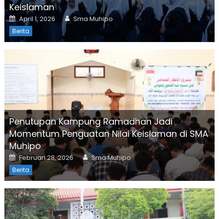
Keislaman
Posted
Author
April 1, 2026
Sma Muhipo
on
Berita
Penutupan Kampung Ramadhan Jadi
Momentum Penguatan Nilai Keislaman di SMA
Muhipo
Posted
Author
Februari 28, 2026
Sma Muhipo
on
Berita