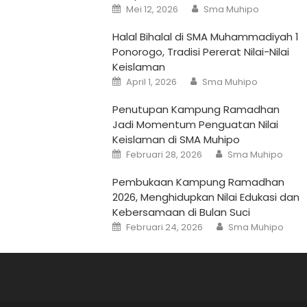
Posted
Author
Mei 12, 2026
Sma Muhipo
on
Halal Bihalal di SMA Muhammadiyah 1
Ponorogo, Tradisi Pererat Nilai-Nilai
Keislaman
Posted
Author
April 1, 2026
Sma Muhipo
on
Penutupan Kampung Ramadhan
Jadi Momentum Penguatan Nilai
Keislaman di SMA Muhipo
Posted
Author
Februari 28, 2026
Sma Muhipo
on
Pembukaan Kampung Ramadhan
2026, Menghidupkan Nilai Edukasi dan
Kebersamaan di Bulan Suci
Posted
Author
Februari 24, 2026
Sma Muhipo
on