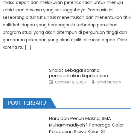
masa depan dan melakukan perencanaan untuk menuju
kehidupan dewasa yang sesungguhnya. Pada usia ini
seseorang dituntut untuk menemukan dan menentukan titik
balik kehidupan yang berpengaruh terhadap pemilihan
program studi yang akan ditempuh di perguruan tinggi dan
gambaran pekerjaan yang akan dipilih di masa depan. Oleh
karena itu […]
Sholat sebagai sarana
pembentukan kepribadian
Posted
Author
Oktober 2, 2020
Sma Muhipo
on
POST TERBARU
Haru dan Penuh Makna, SMA
Muhammadiyah 1 Ponorogo Gelar
Pelepasan Siswa Kelas XII