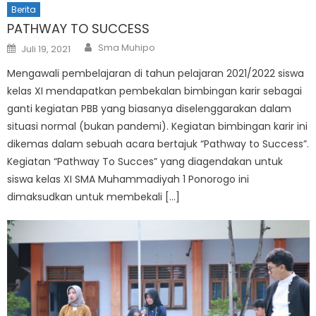
Berita
PATHWAY TO SUCCESS
Author
Posted
Sma Muhipo
Juli 19, 2021
on
Mengawali pembelajaran di tahun pelajaran 2021/2022 siswa
kelas XI mendapatkan pembekalan bimbingan karir sebagai
ganti kegiatan PBB yang biasanya diselenggarakan dalam
situasi normal (bukan pandemi). Kegiatan bimbingan karir ini
dikemas dalam sebuah acara bertajuk “Pathway to Success”.
Kegiatan “Pathway To Succes” yang diagendakan untuk
siswa kelas XI SMA Muhammadiyah 1 Ponorogo ini
dimaksudkan untuk membekali […]