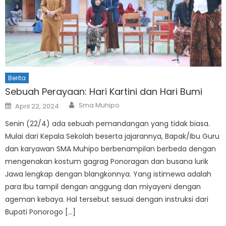
Berita
Sebuah Perayaan: Hari Kartini dan Hari Bumi
Author
Posted
Sma Muhipo
April 22, 2024
on
Senin (22/4) ada sebuah pemandangan yang tidak biasa.
Mulai dari Kepala Sekolah beserta jajarannya, Bapak/Ibu Guru
dan karyawan SMA Muhipo berbenampilan berbeda dengan
mengenakan kostum gagrag Ponoragan dan busana lurik
Jawa lengkap dengan blangkonnya. Yang istimewa adalah
para Ibu tampil dengan anggung dan miyayeni dengan
ageman kebaya. Hal tersebut sesuai dengan instruksi dari
Bupati Ponorogo […]