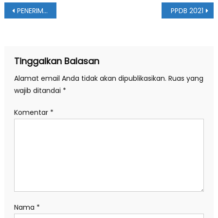
Navigasi
PENERIMAAN GURU SMA MUHAMMADIYAH 1 PONOROGO TAHUN 2020
PPDB 2021
pos
Tinggalkan Balasan
Alamat email Anda tidak akan dipublikasikan.
Ruas yang
wajib ditandai
*
Komentar
*
Nama
*