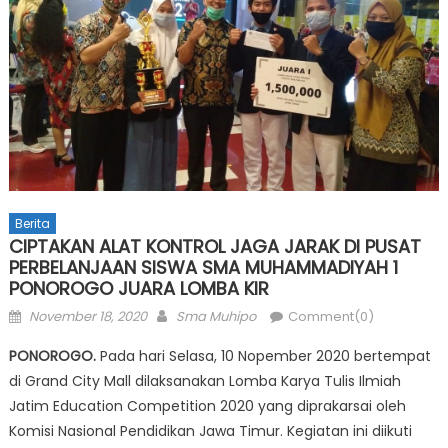
Berita
CIPTAKAN ALAT KONTROL JAGA JARAK DI PUSAT
PERBELANJAAN SISWA SMA MUHAMMADIYAH 1
PONOROGO JUARA LOMBA KIR
Posted
Author
November 18, 2020
Sma Muhipo
Comment(0)
on
PONOROGO.
Pada hari Selasa, 10 Nopember 2020 bertempat
di Grand City Mall dilaksanakan Lomba Karya Tulis Ilmiah
Jatim Education Competition 2020 yang diprakarsai oleh
Komisi Nasional Pendidikan Jawa Timur. Kegiatan ini diikuti