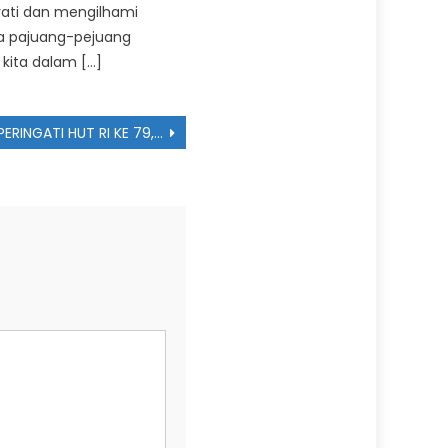
ti dan mengilhami
 pajuang-pejuang
kita dalam […]
PERINGATI HUT RI KE 79, SMA MUHAMMADIYAH 1 PONOROGO GELAR UPACARA BERSAMA DENGAN KELURAHAN NOLOGATEN