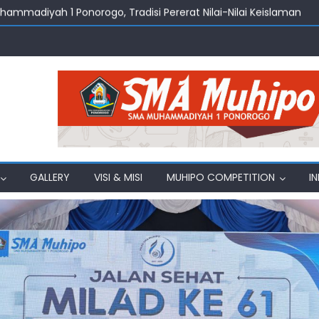
uhammadiyah 1 Ponorogo, Tradisi Pererat Nilai-Nilai Keislaman
amadhan Jadi Momentum Penguatan Nilai Keislaman di SMA M
amadhan 2026, Menghidupkan Nilai Edukasi dan Kebersamaan d
ng Belajar Ekonomi, Bahasa, dan Toleransi
, SMA Muhammadiyah 1 Ponorogo Gelar Pelepasan Siswa Kelas X
GALLERY
VISI & MISI
MUHIPO COMPETITION
I