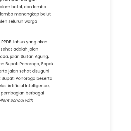
alam botol, dan lomba
an lomba menangkap belut
oleh seluruh warga
uk PPDB tahun yang akan
 sehat adalah jalan
ada, jalan Sultan Agung,
ran Bupati Ponorogo, Bapak
rta jalan sehat disuguhi
 Bupati Ponorogo beserta
Artificial Intelligence,
an pembagian berbagai
llent School with