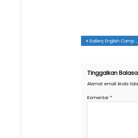
Navigasi
Gallery English Camp 2024
pos
Tinggalkan Balasa
Alamat email Anda tidak
Komentar
*