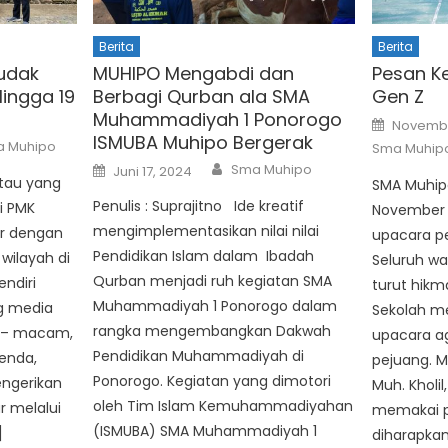
Berita
Berita
udak
MUHIPO Mengabdi dan
Pesan K
Hingga 19
Berbagi Qurban ala SMA
Gen Z
Muhammadiyah 1 Ponorogo
Posted
Novembe
on
ISMUBA Muhipo Bergerak
hor
 Muhipo
Sma Muhip
Author
Posted
Sma Muhipo
Juni 17, 2024
on
atau yang
SMA Muhipo
Penulis : Suprajitno Ide kreatif
i PMK
November 
mengimplementasikan nilai nilai
ar dengan
upacara pe
Pendidikan Islam dalam Ibadah
wilayah di
Seluruh wa
Qurban menjadi ruh kegiatan SMA
endiri
turut hikm
Muhammadiyah 1 Ponorogo dalam
ng media
Sekolah m
rangka mengembangkan Dakwah
 – macam,
upacara a
Pendidikan Muhammadiyah di
enda,
pejuang. M
Ponorogo. Kegiatan yang dimotori
engerikan
Muh. Kholil
oleh Tim Islam Kemuhammadiyahan
ar melalui
memakai p
(ISMUBA) SMA Muhammadiyah 1
]
diharapkan