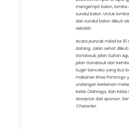
mengempit balon, lomba 
sundul balon. Untuk lomba
dan sundul balon diikuti 
sekolah.
Acara puncak milad ke 61 
datang. Jalan sehat diiku
Gondosuli, jalan Sultan A
jalan Gondosuli dan kemba
Sugiri Sancoko yang ikut b
makanan khas Ponorogo ya
undangan berkenan melaunc
Kelas Olahraga, dan Kelas
doorprize dari sponsor. 
Character
.