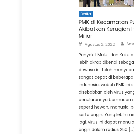
Berita
PMK di Kecamatan P
Akibatkan Kerugian 
Miliar
Aut
Posted
Sma
Agustus 2, 2022
on
Penyakit Mulut dan Kuku 
lebih akrab dikenal sebaga
dewasa ini telah menyeb
sangat cepat di beberapa 
Indonesia, wabah PMK ini s
disebabkan oleh virus ya
penularannya bermacam
seperti hewan, manusia, b
serta angin. Yang lebih m
lagi, virus ini dapat menul
angin dalam radius 250 […