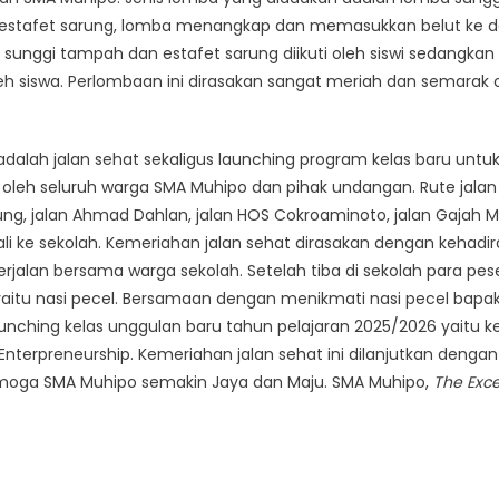
estafet sarung, lomba menangkap dan memasukkan belut ke d
 sunggi tampah dan estafet sarung diikuti oleh siswi sedangk
oleh siswa. Perlombaan ini dirasakan sangat meriah dan semarak 
adalah jalan sehat sekaligus launching program kelas baru unt
ti oleh seluruh warga SMA Muhipo dan pihak undangan. Rute jalan
gung, jalan Ahmad Dahlan, jalan HOS Cokroaminoto, jalan Gajah M
li ke sekolah. Kemeriahan jalan sehat dirasakan dengan kehadi
erjalan bersama warga sekolah. Setelah tiba di sekolah para pese
itu nasi pecel. Bersamaan dengan menikmati nasi pecel bapak
hing kelas unggulan baru tahun pelajaran 2025/2026 yaitu kelas 
 Enterpreneurship. Kemeriahan jalan sehat ini dilanjutkan deng
Semoga SMA Muhipo semakin Jaya dan Maju. SMA Muhipo,
The Exce