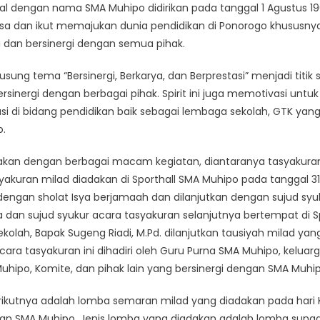
nal dengan nama SMA Muhipo didirikan pada tanggal 1 Agustus 1
 dan ikut memajukan dunia pendidikan di Ponorogo khususnya
 dan bersinergi dengan semua pihak.
usung tema “Bersinergi, Berkarya, dan Berprestasi” menjadi titi
 bersinergi dengan berbagai pihak. Spirit ini juga memotivasi u
si di bidang pendidikan baik sebagai lembaga sekolah, GTK yang
o.
dakan dengan berbagai macam kegiatan, diantaranya tasyakura
yakuran milad diadakan di Sporthall SMA Muhipo pada tanggal 31 
dengan sholat Isya berjamaah dan dilanjutkan dengan sujud syuku
ya dan sujud syukur acara tasyakuran selanjutnya bertempat di 
ekolah, Bapak Sugeng Riadi, M.Pd. dilanjutkan tausiyah milad ya
cara tasyakuran ini dihadiri oleh Guru Purna SMA Muhipo, keluar
hipo, Komite, dan pihak lain yang bersinergi dengan SMA Muhip
rikutnya adalah lomba semaran milad yang diadakan pada hari 
gan SMA Muhipo. Jenis lomba yang diadakan adalah lomba sun