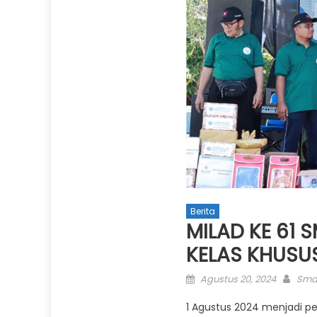
Berita
MILAD KE 61
KELAS KHUSU
Posted
Auth
Agustus 20, 2024
Sma
on
1 Agustus 2024 menjadi 