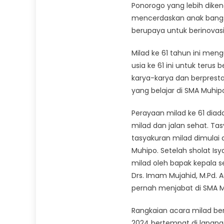
Ponorogo yang lebih dike
mencerdaskan anak bangsa
berupaya untuk berinovasi
Milad ke 61 tahun ini meng
usia ke 61 ini untuk terus
karya-karya dan berpresta
yang belajar di SMA Muhip
Perayaan milad ke 61 dia
milad dan jalan sehat. Tas
tasyakuran milad dimulai 
Muhipo. Setelah sholat Is
milad oleh bapak kepala s
Drs. Imam Mujahid, M.Pd. A
pernah menjabat di SMA Mu
Rangkaian acara milad be
2024 bertempat di lapan