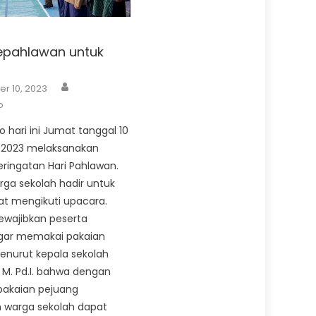
epahlawan untuk
Author
r 10, 2023
o
 hari ini Jumat tanggal 10
2023 melaksanakan
ringatan Hari Pahlawan.
rga sekolah hadir untuk
at mengikuti upacara.
ewajibkan peserta
gar memakai pakaian
enurut kepala sekolah
, M. Pd.I. bahwa dengan
akaian pejuang
 warga sekolah dapat