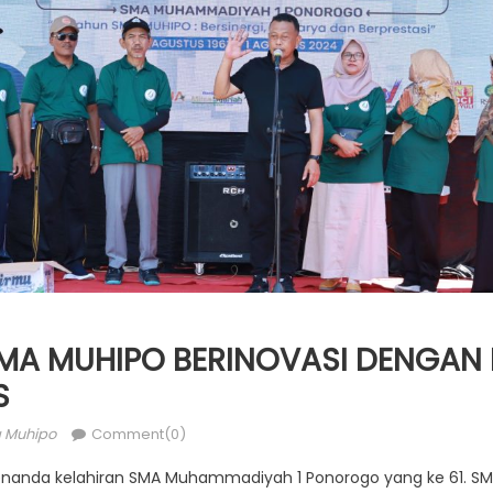
 SMA MUHIPO BERINOVASI DENGAN
S
or
 Muhipo
Comment(0)
penanda kelahiran SMA Muhammadiyah 1 Ponorogo yang ke 61. 