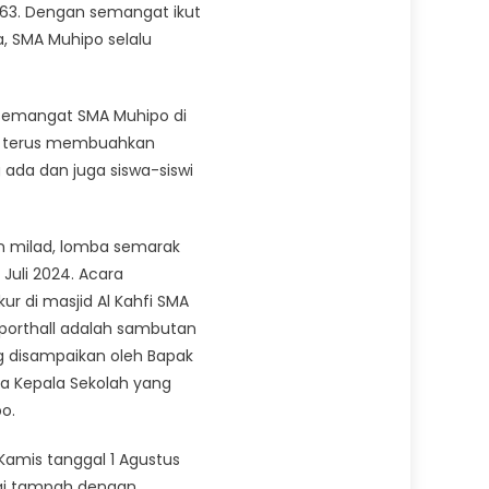
963. Dengan semangat ikut
, SMA Muhipo selalu
k semangat SMA Muhipo di
ntuk terus membuahkan
 ada dan juga siswa-siswi
n milad, lomba semarak
Juli 2024. Acara
r di masjid Al Kahfi SMA
Sporthall adalah sambutan
ng disampaikan oleh Bapak
ga Kepala Sekolah yang
o.
Kamis tanggal 1 Agustus
ggi tampah dengan