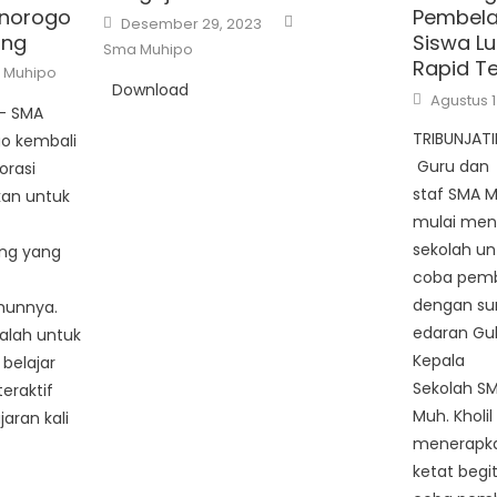
norogo
Pembela
Author
Posted
Desember 29, 2023
on
ing
Siswa L
Sma Muhipo
Rapid Te
or
 Muhipo
Download
Posted
Agustus 1
on
 – SMA
TRIBUNJAT
o kembali
Guru dan
orasi
staf SMA 
kan untuk
mulai mena
sekolah u
ing yang
coba pemb
dengan su
hunnya.
edaran Gub
dalah untuk
Kepala
belajar
Sekolah S
eraktif
Muh. Kholil
jaran kali
menerapka
ketat begit