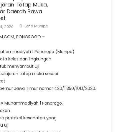
jaran Tatap Muka,
uar Daerah Bawa
st
Author
Sma Muhipo
4, 2020
IM.COM, PONOROGO –
Muhammadiyah 1 Ponorogo (Muhipo)
ta kelas dan lingkungan
ntuk menyambut uji
elajaran tatap muka sesuai
rat
ernur Jawa Timur nomor 420/11350/101.1/2020.
MA Muhammadiyah 1 Ponorogo,
 akan
n protokol kesehatan yang
u uji