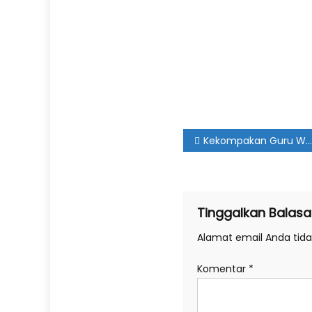
Navigasi
Kekompakan Guru Warnai Kegiatan Kolaborasi Kelas X
pos
Tinggalkan Balasa
Alamat email Anda tidak
Komentar
*