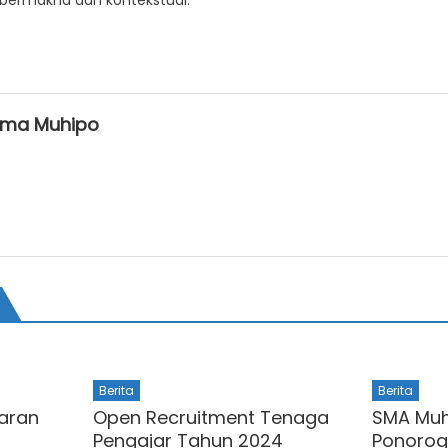
bermakna dan kontekstual.
ma Muhipo
Berita
Berita
aran
Open Recruitment Tenaga
SMA Mu
Pengajar Tahun 2024
Ponorog