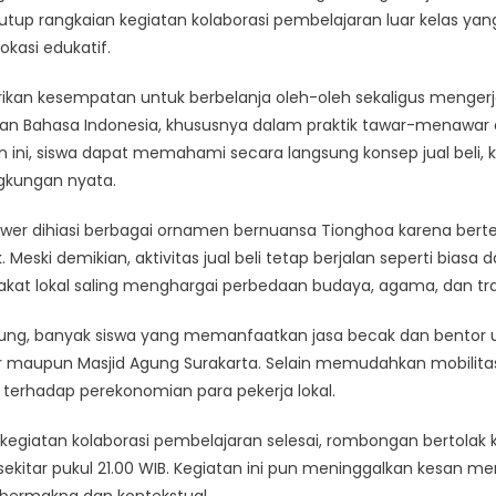
enutup rangkaian kegiatan kolaborasi pembelajaran luar kelas ya
okasi edukatif.
berikan kesempatan untuk berbelanja oleh-oleh sekaligus mengerj
an Bahasa Indonesia, khususnya dalam praktik tawar-menawar 
 ini, siswa dapat memahami secara langsung konsep jual beli, ko
ingkungan nyata.
lewer dihiasi berbagai ornamen bernuansa Tionghoa karena ber
Meski demikian, aktivitas jual beli tetap berjalan seperti biasa
akat lokal saling menghargai perbedaan budaya, agama, dan tra
ung, banyak siswa yang memanfaatkan jasa becak dan bentor u
r maupun Masjid Agung Surakarta. Selain memudahkan mobilitas s
terhadap perekonomian para pekerja lokal.
 kegiatan kolaborasi pembelajaran selesai, rombongan bertolak
ekitar pukul 21.00 WIB. Kegiatan ini pun meninggalkan kesan m