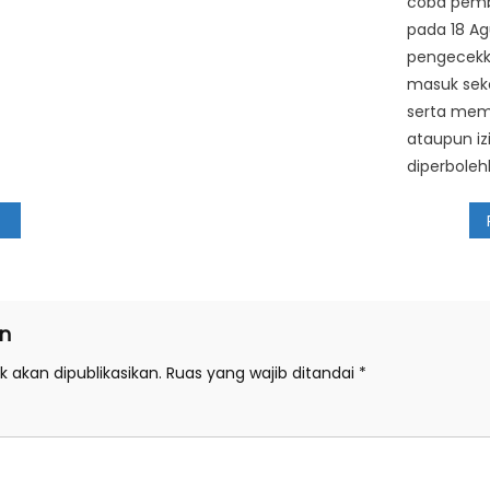
coba pemb
pada 18 Ag
pengecekk
masuk seko
serta mem
ataupun iz
diperboleh
n
 akan dipublikasikan.
Ruas yang wajib ditandai
*