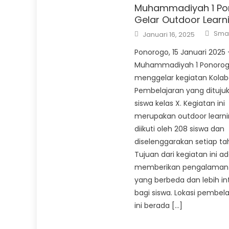
Muhammadiyah 1 Po
Gelar Outdoor Learn
Auth
Posted
Sma
Januari 16, 2025
on
Ponorogo, 15 Januari 2025
Muhammadiyah 1 Ponorog
menggelar kegiatan Kolab
Pembelajaran yang dituju
siswa kelas X. Kegiatan ini
merupakan outdoor learn
diikuti oleh 208 siswa dan
diselenggarakan setiap ta
Tujuan dari kegiatan ini a
memberikan pengalaman 
yang berbeda dan lebih int
bagi siswa. Lokasi pembela
ini berada […]