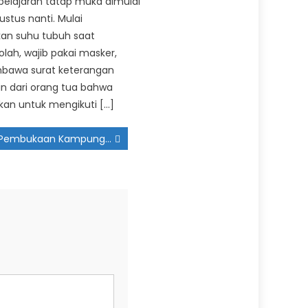
elajaran tatap muka dimulai
ustus nanti. Mulai
an suhu tubuh saat
lah, wajib pakai masker,
bawa surat keterangan
in dari orang tua bahwa
kan untuk mengikuti […]
Pembukaan Kampung Ramadhan 2026, Menghidupkan Nilai Edukasi dan Kebersamaan di Bulan Suci