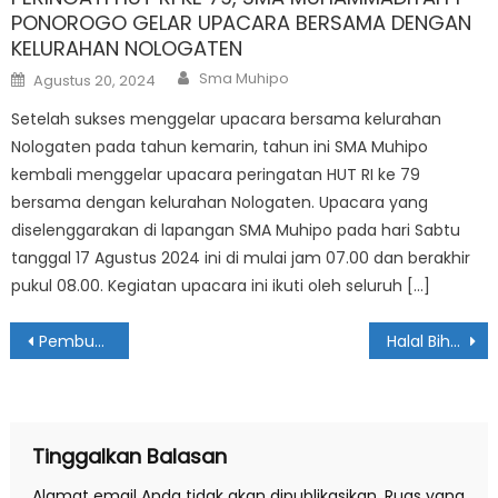
PONOROGO GELAR UPACARA BERSAMA DENGAN
KELURAHAN NOLOGATEN
Author
Posted
Sma Muhipo
Agustus 20, 2024
on
Setelah sukses menggelar upacara bersama kelurahan
Nologaten pada tahun kemarin, tahun ini SMA Muhipo
kembali menggelar upacara peringatan HUT RI ke 79
bersama dengan kelurahan Nologaten. Upacara yang
diselenggarakan di lapangan SMA Muhipo pada hari Sabtu
tanggal 17 Agustus 2024 ini di mulai jam 07.00 dan berakhir
pukul 08.00. Kegiatan upacara ini ikuti oleh seluruh […]
Navigasi
Pembukaan Kampung Ramadhan 2026, Menghidupkan Nilai Edukasi dan Kebersamaan di Bulan Suci
Halal Bihalal di SMA Muhammadiyah 1 Ponorogo, Tradisi Pererat Nilai-Nilai Keislaman
pos
Tinggalkan Balasan
Alamat email Anda tidak akan dipublikasikan.
Ruas yang