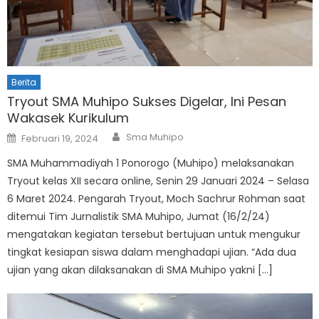
Berita
Tryout SMA Muhipo Sukses Digelar, Ini Pesan
Wakasek Kurikulum
Author
Posted
Sma Muhipo
Februari 19, 2024
on
SMA Muhammadiyah 1 Ponorogo (Muhipo) melaksanakan
Tryout kelas XII secara online, Senin 29 Januari 2024 – Selasa
6 Maret 2024. Pengarah Tryout, Moch Sachrur Rohman saat
ditemui Tim Jurnalistik SMA Muhipo, Jumat (16/2/24)
mengatakan kegiatan tersebut bertujuan untuk mengukur
tingkat kesiapan siswa dalam menghadapi ujian. “Ada dua
ujian yang akan dilaksanakan di SMA Muhipo yakni […]