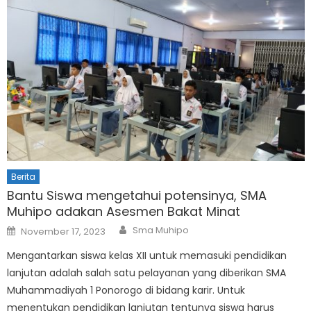
Berita
Bantu Siswa mengetahui potensinya, SMA
Muhipo adakan Asesmen Bakat Minat
Author
Posted
Sma Muhipo
November 17, 2023
on
Mengantarkan siswa kelas XII untuk memasuki pendidikan
lanjutan adalah salah satu pelayanan yang diberikan SMA
Muhammadiyah 1 Ponorogo di bidang karir. Untuk
menentukan pendidikan lanjutan tentunya siswa harus