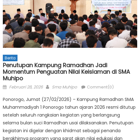
Berita
Penutupan Kampung Ramadhan Jadi
Momentum Penguatan Nilai Keislaman di SMA
Muhipo
Posted
Author
Februari 28, 2026
Sma Muhipo
Comment(0)
on
Ponorogo, Jumat (27/02/2026) – Kampung Ramadhan SMA
Muhammadiyah 1 Ponorogo tahun ajaran 2026 resmi ditutup
setelah seluruh rangkaian kegiatan yang berlangsung
selama bulan suci Ramadhan usai dilaksanakan. Penutupan
kegiatan ini digelar dengan khidmat sebagai penanda
berakhirnya program yang sarat akan nilai edukasi dan