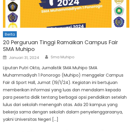
Berita
20 Perguruan Tinggi Ramaikan Campus Fair
SMA Muhipo
Author
Posted
Sma Muhipo
Januari 31, 2024
on
Liputan Putri Okta, Jurnalistik SMA Muhipo SMA
Muhammadiyah 1 Ponorogo (Muhipo) menggelar Campus
Fair di Sport Hall, Jumat (19/1/24). Kegiatan ini bertujuan
memberikan informasi yang luas dan mendalam kepada
para peserta didik tentang berbagai opsi pendidikan setelah
lulus dari sekolah menengah atas. Ada 20 kampus yang
bekerja sama dengan sekolah dalam penyelenggaraanya,
yakni Universitas Negeri […]