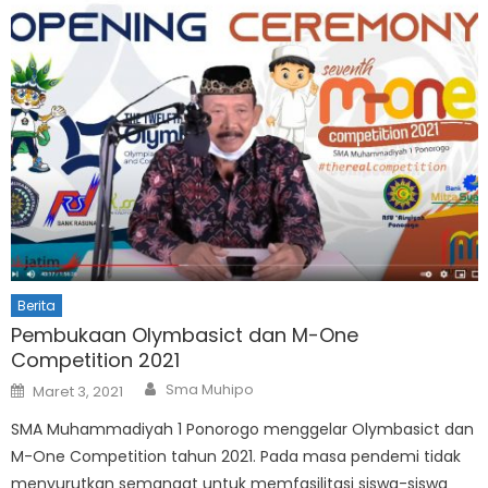
Berita
Pembukaan Olymbasict dan M-One
Competition 2021
Author
Posted
Sma Muhipo
Maret 3, 2021
on
SMA Muhammadiyah 1 Ponorogo menggelar Olymbasict dan
M-One Competition tahun 2021. Pada masa pendemi tidak
menyurutkan semangat untuk memfasilitasi siswa-siswa