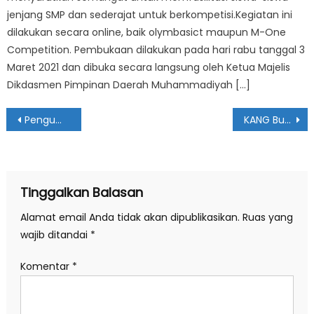
jenjang SMP dan sederajat untuk berkompetisi.Kegiatan ini
dilakukan secara online, baik olymbasict maupun M-One
Competition. Pembukaan dilakukan pada hari rabu tanggal 3
Maret 2021 dan dibuka secara langsung oleh Ketua Majelis
Dikdasmen Pimpinan Daerah Muhammadiyah […]
Navigasi
Pengumuman Hasil Seleksi Akhir Tenaga Pengajar SMA MUHIPO Tahun 2024
KANG Bupati SUGIRI SANCOKO Serahkan Piagam Prestasi untuk Qabilah SMA Muhipo
pos
Tinggalkan Balasan
Alamat email Anda tidak akan dipublikasikan.
Ruas yang
wajib ditandai
*
Komentar
*