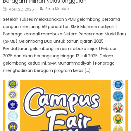
Beragam Pilihan Kelas Unggulan
Author
Posted
Sma Muhipo
April 22, 2025
on
Setelah sukses melaksanakan SPMB gelombang pertama
dengan menjaring 59 pendaftar, SMA Muhammadiyah 1
Ponorogo kembali membuka Sistem Penerimaan Murid Baru
(SPMB) Gelombang Dua untuk tahun ajaran 2025.
Pendaftaran gelombang ini resmi dibuka sejak 1 Februari
2025 dan akan berlangsung hingga 12 Juli 2025. Dalam
gelombang kedua ini, SMA Muhammadiyah 1 Ponorogo
menghadirkan beragam program kelas […]