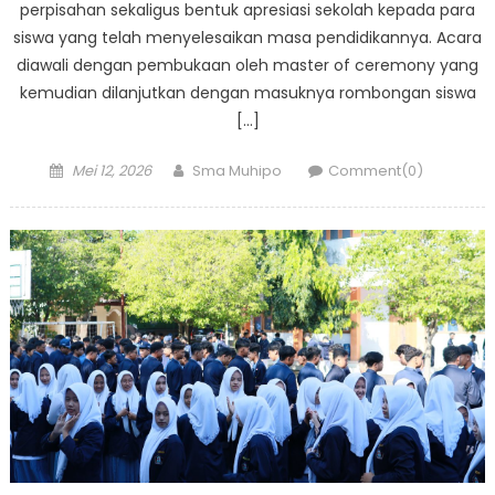
perpisahan sekaligus bentuk apresiasi sekolah kepada para
siswa yang telah menyelesaikan masa pendidikannya. Acara
diawali dengan pembukaan oleh master of ceremony yang
kemudian dilanjutkan dengan masuknya rombongan siswa
[…]
Posted
Author
Mei 12, 2026
Sma Muhipo
Comment(0)
on