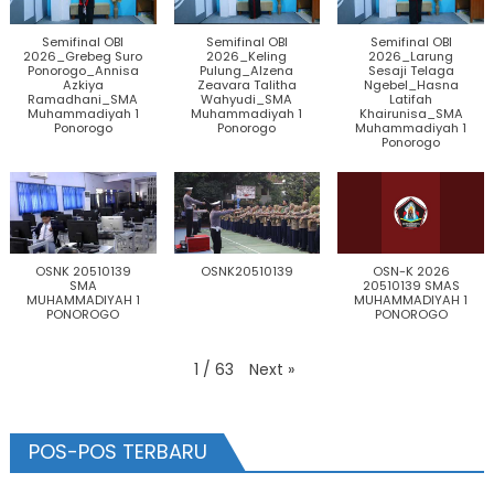
Semifinal OBI
Semifinal OBI
Semifinal OBI
2026_Grebeg Suro
2026_Keling
2026_Larung
Ponorogo_Annisa
Pulung_Alzena
Sesaji Telaga
Azkiya
Zeavara Talitha
Ngebel_Hasna
Ramadhani_SMA
Wahyudi_SMA
Latifah
Muhammadiyah 1
Muhammadiyah 1
Khairunisa_SMA
Ponorogo
Ponorogo
Muhammadiyah 1
Ponorogo
OSNK 20510139
OSNK20510139
OSN-K 2026
SMA
20510139 SMAS
MUHAMMADIYAH 1
MUHAMMADIYAH 1
PONOROGO
PONOROGO
Next
»
1
/
63
POS-POS TERBARU