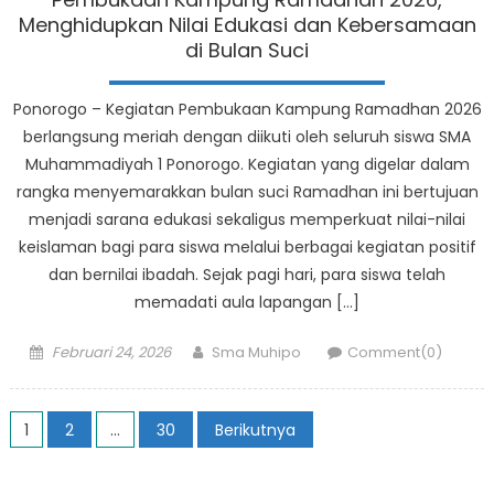
Menghidupkan Nilai Edukasi dan Kebersamaan
di Bulan Suci
Ponorogo – Kegiatan Pembukaan Kampung Ramadhan 2026
berlangsung meriah dengan diikuti oleh seluruh siswa SMA
Muhammadiyah 1 Ponorogo. Kegiatan yang digelar dalam
rangka menyemarakkan bulan suci Ramadhan ini bertujuan
menjadi sarana edukasi sekaligus memperkuat nilai-nilai
keislaman bagi para siswa melalui berbagai kegiatan positif
dan bernilai ibadah. Sejak pagi hari, para siswa telah
memadati aula lapangan […]
Posted
Author
Februari 24, 2026
Sma Muhipo
Comment(0)
on
Paginasi
1
2
…
30
Berikutnya
pos