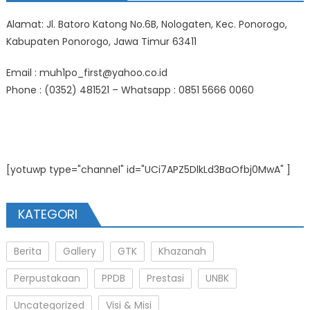
Alamat: Jl. Batoro Katong No.6B, Nologaten, Kec. Ponorogo,
Kabupaten Ponorogo, Jawa Timur 63411
Email : muh1po_first@yahoo.co.id
Phone : (0352) 481521 – Whatsapp : 0851 5666 0060
[yotuwp type="channel" id="UCi7APZ5DlkLd3BaOfbj0MwA" ]
KATEGORI
Berita
Gallery
GTK
Khazanah
Perpustakaan
PPDB
Prestasi
UNBK
Uncategorized
Visi & Misi