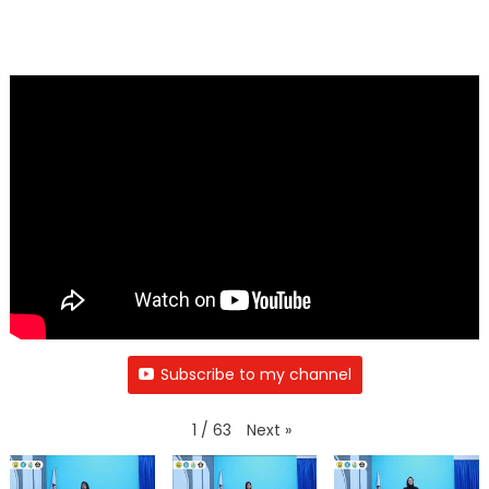
Subscribe to my channel
Next
»
1
/
63