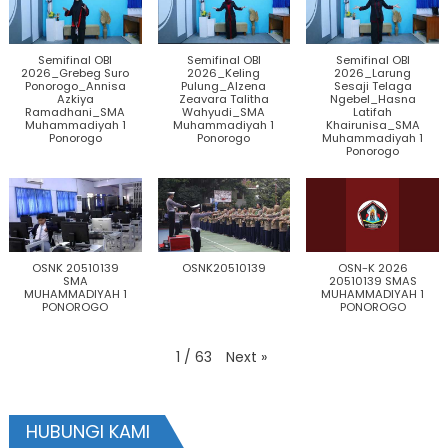
Semifinal OBI
Semifinal OBI
Semifinal OBI
2026_Grebeg Suro
2026_Keling
2026_Larung
Ponorogo_Annisa
Pulung_Alzena
Sesaji Telaga
Azkiya
Zeavara Talitha
Ngebel_Hasna
Ramadhani_SMA
Wahyudi_SMA
Latifah
Muhammadiyah 1
Muhammadiyah 1
Khairunisa_SMA
Ponorogo
Ponorogo
Muhammadiyah 1
Ponorogo
OSNK 20510139
OSNK20510139
OSN-K 2026
SMA
20510139 SMAS
MUHAMMADIYAH 1
MUHAMMADIYAH 1
PONOROGO
PONOROGO
Next
»
1
/
63
HUBUNGI KAMI