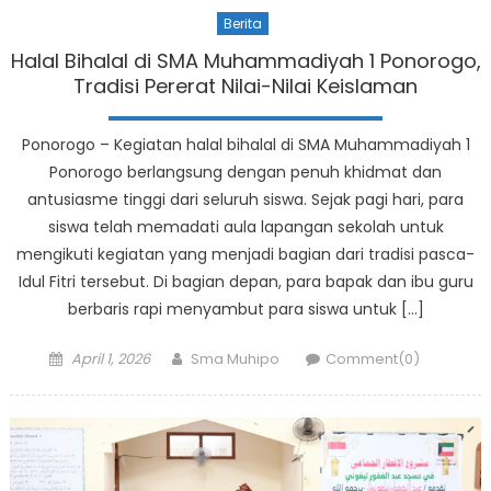
Berita
Halal Bihalal di SMA Muhammadiyah 1 Ponorogo,
Tradisi Pererat Nilai-Nilai Keislaman
Ponorogo – Kegiatan halal bihalal di SMA Muhammadiyah 1
Ponorogo berlangsung dengan penuh khidmat dan
antusiasme tinggi dari seluruh siswa. Sejak pagi hari, para
siswa telah memadati aula lapangan sekolah untuk
mengikuti kegiatan yang menjadi bagian dari tradisi pasca-
Idul Fitri tersebut. Di bagian depan, para bapak dan ibu guru
berbaris rapi menyambut para siswa untuk […]
Posted
Author
April 1, 2026
Sma Muhipo
Comment(0)
on