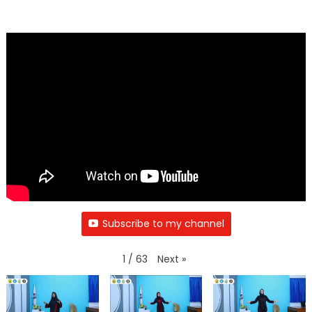
Subscribe to my channel
Next
»
1
/
63