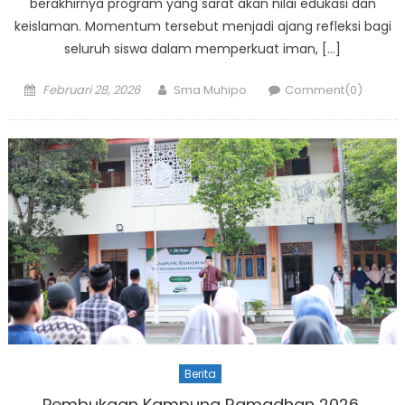
berakhirnya program yang sarat akan nilai edukasi dan
keislaman. Momentum tersebut menjadi ajang refleksi bagi
seluruh siswa dalam memperkuat iman, […]
Posted
Author
Februari 28, 2026
Sma Muhipo
Comment(0)
on
Berita
Pembukaan Kampung Ramadhan 2026,