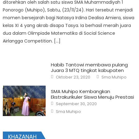
ditorehkan oleh salah satu siswa SMA Muhammadiyah 1
Ponorogo (Muhipo), Sabtu, (23/11/24). Hari tersebut menjadi
momen bersejarah bagi Natasya Irdina Dealisa Amiera, siswa
kelas XI 4 yang akrab disapa Tasya. Ia berhasil meraih juara
dua dalam Olimpiade Matematika di Social Science
Airlangga Competition. […]
Habib Tantowi membawa pulang
Juara 3 MTQ tingkat kabupaten
Posted
Author
Oktober 23, 2020
Sma Muhipo
on
SMA Muhipo Kembangkan
Ekstrakurikuler Siswa Menuju Prestasi
Posted
September 30, 2020
on
Author
Sma Muhipo
KHAZANAH