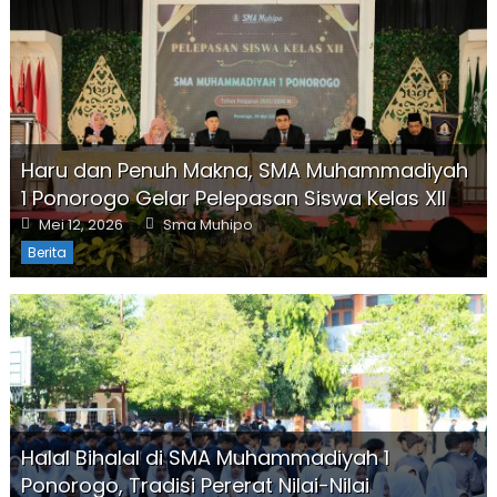
Haru dan Penuh Makna, SMA Muhammadiyah
1 Ponorogo Gelar Pelepasan Siswa Kelas XII
Posted
Author
Mei 12, 2026
Sma Muhipo
on
Berita
Halal Bihalal di SMA Muhammadiyah 1
Ponorogo, Tradisi Pererat Nilai-Nilai