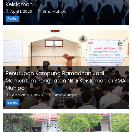
Keislaman
Posted
Author
April 1, 2026
Sma Muhipo
on
Berita
Penutupan Kampung Ramadhan Jadi
Momentum Penguatan Nilai Keislaman di SMA
Muhipo
Posted
Author
Februari 28, 2026
Sma Muhipo
on
Berita