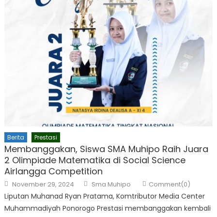
Berita
Prestasi
Membanggakan, Siswa SMA Muhipo Raih Juara
2 Olimpiade Matematika di Social Science
Airlangga Competition
Posted
Author
November 29, 2024
Sma Muhipo
Comment(0)
on
Liputan Muhanad Ryan Pratama, Komtributor Media Center
Muhammadiyah Ponorogo Prestasi membanggakan kembali