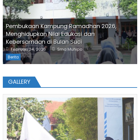
Pembukaan Kampung Ramadhan 2026,
Menghidupkan Nilai Edukasi dan
Kebersamaan di Bulan Suci
Posted
Author
Februari 24, 2026
Sma Muhipo
on
Berita
GALLERY