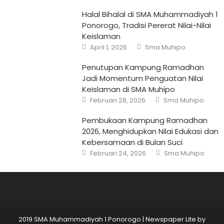
Halal Bihalal di SMA Muhammadiyah 1
Ponorogo, Tradisi Pererat Nilai-Nilai
Keislaman
Posted
Author
April 1, 2026
Sma Muhipo
on
Penutupan Kampung Ramadhan
Jadi Momentum Penguatan Nilai
Keislaman di SMA Muhipo
Posted
Author
Februari 28, 2026
Sma Muhipo
on
Pembukaan Kampung Ramadhan
2026, Menghidupkan Nilai Edukasi dan
Kebersamaan di Bulan Suci
Posted
Author
Februari 24, 2026
Sma Muhipo
on
2019 SMA Muhammadiyah 1 Ponorogo
|
Newspaper Lite by