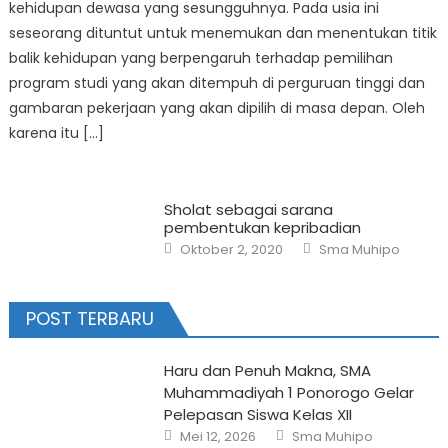
kehidupan dewasa yang sesungguhnya. Pada usia ini
seseorang dituntut untuk menemukan dan menentukan titik
balik kehidupan yang berpengaruh terhadap pemilihan
program studi yang akan ditempuh di perguruan tinggi dan
gambaran pekerjaan yang akan dipilih di masa depan. Oleh
karena itu […]
Sholat sebagai sarana
pembentukan kepribadian
Posted
Author
Oktober 2, 2020
Sma Muhipo
on
POST TERBARU
Haru dan Penuh Makna, SMA
Muhammadiyah 1 Ponorogo Gelar
Pelepasan Siswa Kelas XII
Posted
Author
Mei 12, 2026
Sma Muhipo
on