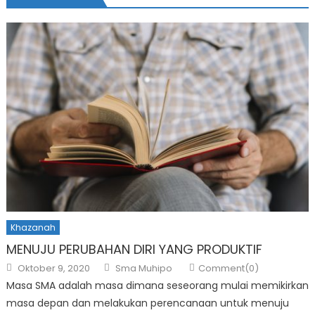
Khazanah
MENUJU PERUBAHAN DIRI YANG PRODUKTIF
Posted
Author
Oktober 9, 2020
Sma Muhipo
Comment(0)
on
Masa SMA adalah masa dimana seseorang mulai memikirkan
masa depan dan melakukan perencanaan untuk menuju