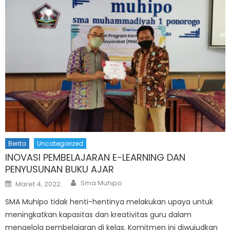
Berita
Uncategorized
INOVASI PEMBELAJARAN E-LEARNING DAN
PENYUSUNAN BUKU AJAR
Author
Posted
Sma Muhipo
Maret 4, 2022
on
SMA Muhipo tidak henti-hentinya melakukan upaya untuk
meningkatkan kapasitas dan kreativitas guru dalam
mengelola pembelajaran di kelas. Komitmen ini diwujudkan