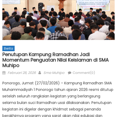
Berita
Penutupan Kampung Ramadhan Jadi
Momentum Penguatan Nilai Keislaman di SMA
Muhipo
Posted
Author
Februari 28, 2026
Sma Muhipo
Comment(0)
on
Ponorogo, Jumat (27/02/2026) – Kampung Ramadhan SMA
Muhammadiyah 1 Ponorogo tahun ajaran 2026 resmi ditutup
setelah seluruh rangkaian kegiatan yang berlangsung
selama bulan suci Ramadhan usai dilaksanakan. Penutupan
kegiatan ini digelar dengan khidmat sebagai penanda
berakhirnya program yang sarat akan nilai edukasi dan