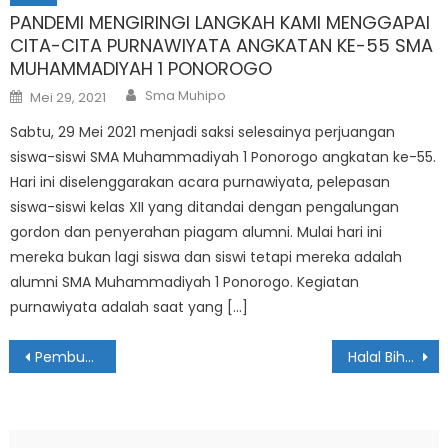
PANDEMI MENGIRINGI LANGKAH KAMI MENGGAPAI
CITA-CITA PURNAWIYATA ANGKATAN KE-55 SMA
MUHAMMADIYAH 1 PONOROGO
Author
Posted
Sma Muhipo
Mei 29, 2021
on
Sabtu, 29 Mei 2021 menjadi saksi selesainya perjuangan
siswa-siswi SMA Muhammadiyah 1 Ponorogo angkatan ke-55.
Hari ini diselenggarakan acara purnawiyata, pelepasan
siswa-siswi kelas XII yang ditandai dengan pengalungan
gordon dan penyerahan piagam alumni. Mulai hari ini
mereka bukan lagi siswa dan siswi tetapi mereka adalah
alumni SMA Muhammadiyah 1 Ponorogo. Kegiatan
purnawiyata adalah saat yang […]
Navigasi
Pembukaan Kampung Ramadhan 2026, Menghidupkan Nilai Edukasi dan Kebersamaan di Bulan Suci
Halal Bihalal di SMA Muhammadiyah 1 Ponorogo, Tradisi Pererat Nilai-Nilai Keislaman
pos