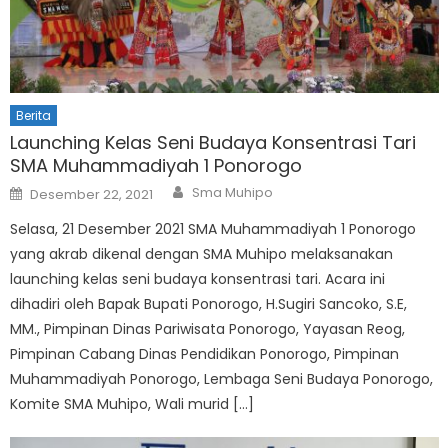
Berita
Launching Kelas Seni Budaya Konsentrasi Tari
SMA Muhammadiyah 1 Ponorogo
Author
Posted
Sma Muhipo
Desember 22, 2021
on
Selasa, 21 Desember 2021 SMA Muhammadiyah 1 Ponorogo
yang akrab dikenal dengan SMA Muhipo melaksanakan
launching kelas seni budaya konsentrasi tari. Acara ini
dihadiri oleh Bapak Bupati Ponorogo, H.Sugiri Sancoko, S.E,
MM., Pimpinan Dinas Pariwisata Ponorogo, Yayasan Reog,
Pimpinan Cabang Dinas Pendidikan Ponorogo, Pimpinan
Muhammadiyah Ponorogo, Lembaga Seni Budaya Ponorogo,
Komite SMA Muhipo, Wali murid […]