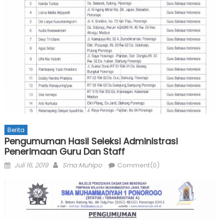
Berita
Pengumuman Hasil Seleksi Administrasi
Penerimaan Guru Dan Staff
Posted
Author
Juli 16, 2019
Sma Muhipo
Comment(0)
on