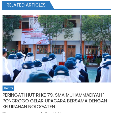
RELATED ARTICLES
Berita
PERINGATI HUT RI KE 79, SMA MUHAMMADIYAH 1
PONOROGO GELAR UPACARA BERSAMA DENGAN
KELURAHAN NOLOGATEN
Author
Posted