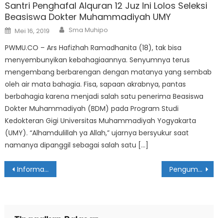
Santri Penghafal Alquran 12 Juz Ini Lolos Seleksi
Beasiswa Dokter Muhammadiyah UMY
Author
Posted
Sma Muhipo
Mei 16, 2019
on
PWMU.CO – Ars Hafizhah Ramadhanita (18), tak bisa
menyembunyikan kebahagiaannya. Senyumnya terus
mengembang berbarengan dengan matanya yang sembab
oleh air mata bahagia. Fisa, sapaan akrabnya, pantas
berbahagia karena menjadi salah satu penerima Beasiswa
Dokter Muhammadiyah (BDM) pada Program Studi
Kedokteran Gigi Universitas Muhammadiyah Yogyakarta
(UMY). “Alhamdulillah ya Allah,” ujarnya bersyukur saat
namanya dipanggil sebagai salah satu […]
Navigasi
Informasi Penerimaan Tenaga Pengajar Dan Karyawan Baru
Pengumuman Hasil Seleksi Penerimaan Guru & Staff
pos