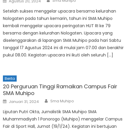
Sma Muhipo
Agustus 20, 2024
on
Setelah sukses menggelar upacara bersama kelurahan
Nologaten pada tahun kemarin, tahun ini SMA Muhipo
kembali menggelar upacara peringatan HUT RI ke 79
bersama dengan kelurahan Nologaten. Upacara yang
diselenggarakan di lapangan SMA Muhipo pada hari Sabtu
tanggal 17 Agustus 2024 ini di mulai jam 07.00 dan berakhir
pukul 08.00. Kegiatan upacara ini ikuti oleh seluruh […]
Berita
20 Perguruan Tinggi Ramaikan Campus Fair
SMA Muhipo
Author
Posted
Sma Muhipo
Januari 31, 2024
on
Liputan Putri Okta, Jurnalistik SMA Muhipo SMA
Muhammadiyah 1 Ponorogo (Muhipo) menggelar Campus
Fair di Sport Hall, Jumat (19/1/24). Kegiatan ini bertujuan