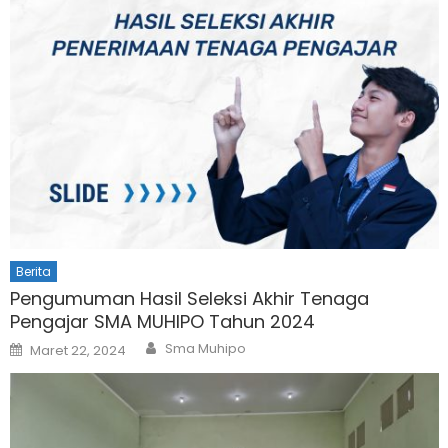
Berita
Pengumuman Hasil Seleksi Akhir Tenaga
Pengajar SMA MUHIPO Tahun 2024
Author
Posted
Sma Muhipo
Maret 22, 2024
on