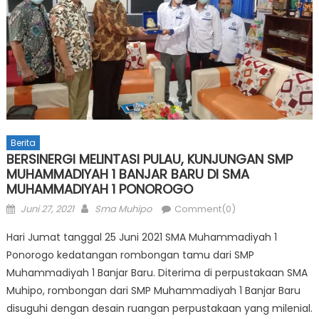
Berita
BERSINERGI MELINTASI PULAU, KUNJUNGAN SMP
MUHAMMADIYAH 1 BANJAR BARU DI SMA
MUHAMMADIYAH 1 PONOROGO
Posted
Author
Juni 27, 2021
Sma Muhipo
Comment(0)
on
Hari Jumat tanggal 25 Juni 2021 SMA Muhammadiyah 1
Ponorogo kedatangan rombongan tamu dari SMP
Muhammadiyah 1 Banjar Baru. Diterima di perpustakaan SMA
Muhipo, rombongan dari SMP Muhammadiyah 1 Banjar Baru
disuguhi dengan desain ruangan perpustakaan yang milenial.