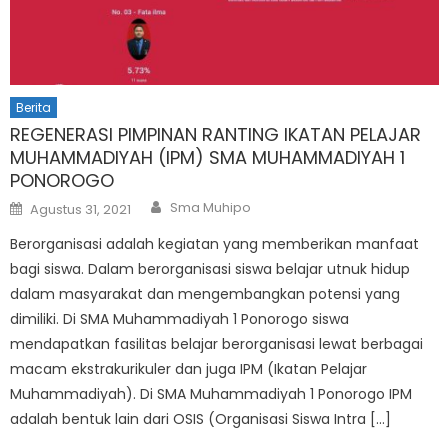
Berita
REGENERASI PIMPINAN RANTING IKATAN PELAJAR
MUHAMMADIYAH (IPM) SMA MUHAMMADIYAH 1
PONOROGO
Author
Posted
Sma Muhipo
Agustus 31, 2021
on
Berorganisasi adalah kegiatan yang memberikan manfaat
bagi siswa. Dalam berorganisasi siswa belajar utnuk hidup
dalam masyarakat dan mengembangkan potensi yang
dimiliki. Di SMA Muhammadiyah 1 Ponorogo siswa
mendapatkan fasilitas belajar berorganisasi lewat berbagai
macam ekstrakurikuler dan juga IPM (Ikatan Pelajar
Muhammadiyah). Di SMA Muhammadiyah 1 Ponorogo IPM
adalah bentuk lain dari OSIS (Organisasi Siswa Intra […]