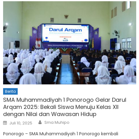
Berita
SMA Muhammadiyah 1 Ponorogo Gelar Darul
Arqam 2025: Bekali Siswa Menuju Kelas XII
dengan Nilai dan Wawasan Hidup
Author
Posted
Sma Muhipo
Juli 10, 2025
on
Ponorogo – SMA Muhammadiyah 1 Ponorogo kembali