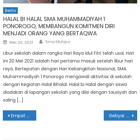
Berita
HALAL BI HALAL SMA MUHAMMADIYAH 1
PONOROGO, MEMBANGUN KOMITMEN DIRI
MENJADI ORANG YANG BERTAQWA
Author
Posted
Sma Muhipo
Mei 20, 2021
on
Libur sekolah dalam rangka Hari Raya Idul Fitri telah usai. Hari
ini 20 Mei 2021 adalah hari pertama masuk setelah libur hari
raya. Bertepatan dengan Hari Kebangkitan Nasional, SMA
Muhammadiyah 1 Ponorogo mengawali aktivitas di sekolah
dengan kegiatan Halal Bihalal. Halal bi Halal dengan siswa
diadakan di lapangan sekolah yang diisi dengan tausiyah dan
saling […]
Navigasi
Empat Guru SMA Muhammadiyah 1 Ponorogo Ikuti Teacher Development Program di GresiK
Gebyar Fortasi dan Resepsi Milad IPM ke-64
pos