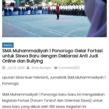
Berita
SMA Muhammadiyah 1 Ponorogo Gelar Fortasi
untuk Siswa Baru dengan Deklarasi Anti Judi
Online dan Bullying
Posted
Author
Juli 21, 2025
Sma Muhipo
Comment(0)
on
Liputan Silvia Nuer Febrianti, Jurnalistik SMA Muhammadiyah 1
Ponorogo.
SMA Muhammadiyah 1 Ponorogo baru-baru ini mengadakan
kegiatan Fortasi (Forum Ta’aruf dan Orientasi Siswa) untuk
siswa baru yang diikuti oleh 199 siswa. Kegiatan ini