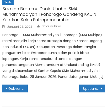
Berita
Sekolah Bertemu Dunia Usaha: SMA
Muhammadiyah 1 Ponorogo Gandeng KADIN
Kuatkan Kelas Entrepreneurship
Author
Posted
Sma Muhipo
Januari 28, 2026
on
Ponorogo — SMA Muhammadiyah 1 Ponorogo (SMA Muhipo)
resmi menjalin kerja sama strategis dengan Kamar Dagang
dan Industri (KADIN) Kabupaten Ponorogo dalam rangka
penguatan kelas Entrepreneurship dan praktik bisnis
lapangan. Kerja sama tersebut ditandai dengan
penandatanganan Memorandum of Understanding (MoU)
yang dilaksanakan di Kantor Kepala SMA Muhammadiyah 1
Ponorogo, Rabu, 28 Januari 2026. Penandatanganan MoU […]
Navigasi
Gebyar Fortasi dan Resepsi Milad IPM ke-64
Upacara Kemerdekaan Indonesia Ke 80 di SMA Muhammadiyah 1 Ponorogo
pos