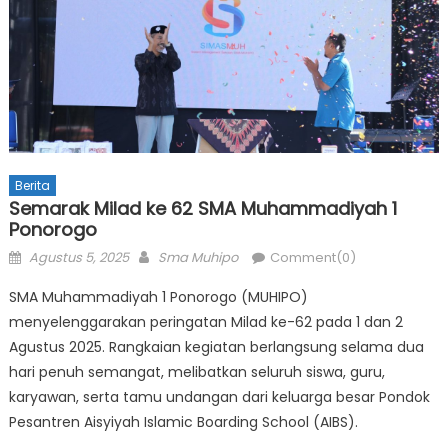
Berita
Semarak Milad ke 62 SMA Muhammadiyah 1
Ponorogo
Posted
Author
Agustus 5, 2025
Sma Muhipo
Comment(0)
on
SMA Muhammadiyah 1 Ponorogo (MUHIPO)
menyelenggarakan peringatan Milad ke-62 pada 1 dan 2
Agustus 2025. Rangkaian kegiatan berlangsung selama dua
hari penuh semangat, melibatkan seluruh siswa, guru,
karyawan, serta tamu undangan dari keluarga besar Pondok
Pesantren Aisyiyah Islamic Boarding School (AIBS).