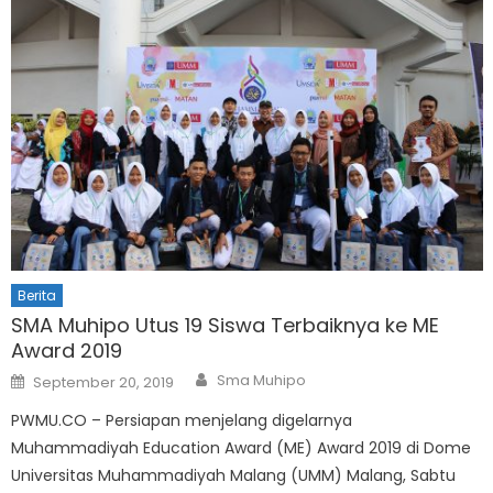
Berita
SMA Muhipo Utus 19 Siswa Terbaiknya ke ME
Award 2019
Author
Posted
Sma Muhipo
September 20, 2019
on
PWMU.CO – Persiapan menjelang digelarnya
Muhammadiyah Education Award (ME) Award 2019 di Dome
Universitas Muhammadiyah Malang (UMM) Malang, Sabtu