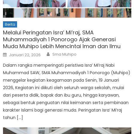
Berita
Melalui Peringatan Isra’ Mi’raj, SMA
Muhammadiyah 1 Ponorogo Ajak Generasi
Muda Muhipo Lebih Mencintai Iman dan Ilmu
Author
Posted
Sma Muhipo
Januari 22, 2026
on
Dalam rangka memperingati peristiwa Isra’ Mi’raj Nabi
Muhammad SAW, SMA Muhammadiyah 1 Ponorogo (Muhipo)
menggelar kegiatan keagamaan pada Senin, 19 Januari
2026, Kegiatan ini diikuti oleh seluruh warga sekolah, mulai
dari peserta didik, bapak dan ibu guru, hingga karyawan,
sebagai bentuk penguatan nilai keimanan serta pembinaan
karakter Islami bagi generasi muda. Peringatan Isra’ Mi’raj
tahun […]