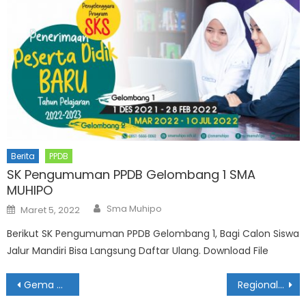
Berita
PPDB
SK Pengumuman PPDB Gelombang 1 SMA
MUHIPO
Author
Posted
Sma Muhipo
Maret 5, 2022
on
Berikut SK Pengumuman PPDB Gelombang 1, Bagi Calon Siswa
Jalur Mandiri Bisa Langsung Daftar Ulang. Download File
Navigasi
Gema Harmoni Iringi Pembukaan Regional Meeting LPCR-PM Muhammadiyah di Ponorogo
Regional Meeting LPCRPM Resmi Dibuka di SMA Muhammadiyah 1 Ponorogo