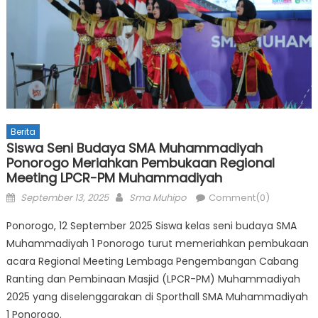
Berita
Siswa Seni Budaya SMA Muhammadiyah
Ponorogo Meriahkan Pembukaan Regional
Meeting LPCR-PM Muhammadiyah
Posted
Author
September 13, 2025
Sma Muhipo
Comment(0)
on
Ponorogo, 12 September 2025 Siswa kelas seni budaya SMA
Muhammadiyah 1 Ponorogo turut memeriahkan pembukaan
acara Regional Meeting Lembaga Pengembangan Cabang
Ranting dan Pembinaan Masjid (LPCR-PM) Muhammadiyah
2025 yang diselenggarakan di Sporthall SMA Muhammadiyah
1 Ponorogo.