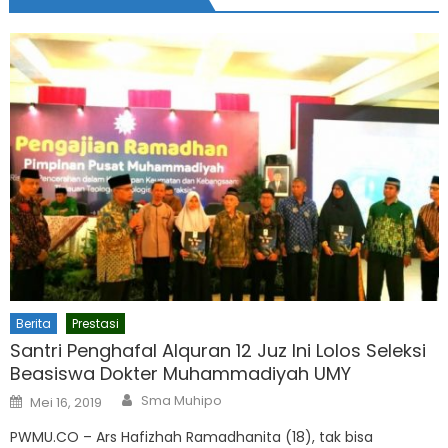
Berita
Prestasi
Santri Penghafal Alquran 12 Juz Ini Lolos Seleksi
Beasiswa Dokter Muhammadiyah UMY
Author
Posted
Sma Muhipo
Mei 16, 2019
on
PWMU.CO – Ars Hafizhah Ramadhanita (18), tak bisa