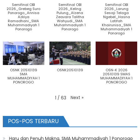
Semifinal OBI
Semifinal OBI
Semifinal OBI
2026_Grebeg Suro
2026_Keling
2026_Larung
Ponorogo_Annisa
Pulung_Alzena
Sesaji Telaga
Azkiya
Zeavara Talitha
Ngebel_Hasna
Ramadhani_SMA
Wahyudi_SMA
Latifah
Muhammadiyah 1
Muhammadiyah 1
Khairunisa_SMA
Ponorogo
Ponorogo
Muhammadiyah 1
Ponorogo
OSNK 20510139
OSNK20510139
OSN-K 2026
SMA
20510139 SMAS
MUHAMMADIYAH 1
MUHAMMADIYAH 1
PONOROGO
PONOROGO
Next
»
1
/
63
POS-POS TERBARU
Haru dan Penuh Makna, SMA Muhammadiyah 1 Ponorogo