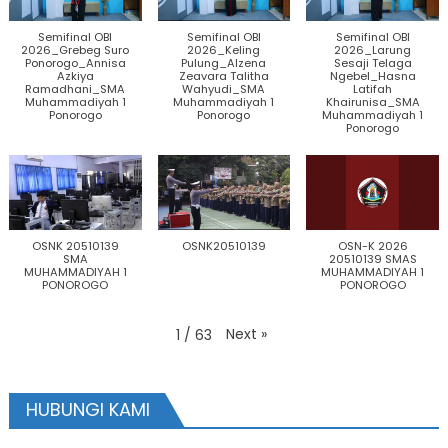
Semifinal OBI
Semifinal OBI
Semifinal OBI
2026_Grebeg Suro
2026_Keling
2026_Larung
Ponorogo_Annisa
Pulung_Alzena
Sesaji Telaga
Azkiya
Zeavara Talitha
Ngebel_Hasna
Ramadhani_SMA
Wahyudi_SMA
Latifah
Muhammadiyah 1
Muhammadiyah 1
Khairunisa_SMA
Ponorogo
Ponorogo
Muhammadiyah 1
Ponorogo
OSNK 20510139
OSNK20510139
OSN-K 2026
SMA
20510139 SMAS
MUHAMMADIYAH 1
MUHAMMADIYAH 1
PONOROGO
PONOROGO
Next
»
1
/
63
HUBUNGI KAMI