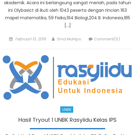
akademik. Acara ini berlangsung sangat meriah, pada tahun
ini Olybasict di ikuti oleh 1043 peserta dengan rincian 163
mapel matematika, 59 Fisika,194 Biologi,204 B. Indonesia,185
[…]
Posted
Author
Februari 13, 2019
Sma Muhipo
Comment(0)
on
UNBK
Hasil Tryout 1 UNBK Rasyiidu Kelas IPS