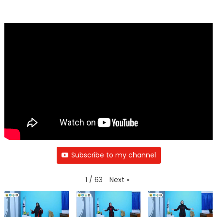
Subscribe to my channel
Next
»
1
/
63