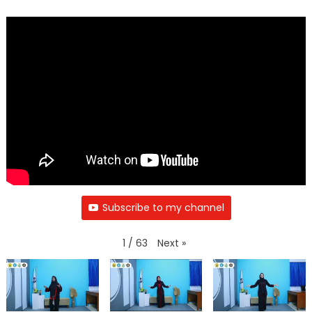
Subscribe to my channel
Next
»
1
/
63