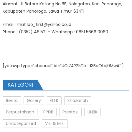
Alamat: Jl. Batoro Katong No.6B, Nologaten, Kec. Ponorogo,
Kabupaten Ponorogo, Jawa Timur 63411
Email : muh1po_first@yahoo.co.id
Phone : (0352) 481521 – Whatsapp : 0851 5666 0060
[yotuwp type="channel" id="UCi7APZ5DlkLd3BaOfbj0MwA" ]
KATEGORI
Berita
Gallery
GTK
Khazanah
Perpustakaan
PPDB
Prestasi
UNBK
Uncategorized
Visi & Misi