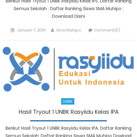
Berikut Hasil Tryout 1 UNBK Rasyiidu Kelas IPS. Daftar Ranking
Semua Sekolah : Daftar Ranking Siswa SMA Muhipo :
Download Disini
Posted
Author
Januari 7, 2019
Sma Muhipo
Comment(0)
on
UNBK
Hasil Tryout 1 UNBK Rasyiidu Kelas IPA
Berikut Hasil Tryout 1 UNBK Rasyiidu Kelas IPA. Daftar Ranking
Semua Sekolah: Daftar Ranking Siswa SMA Muhipo Dowload