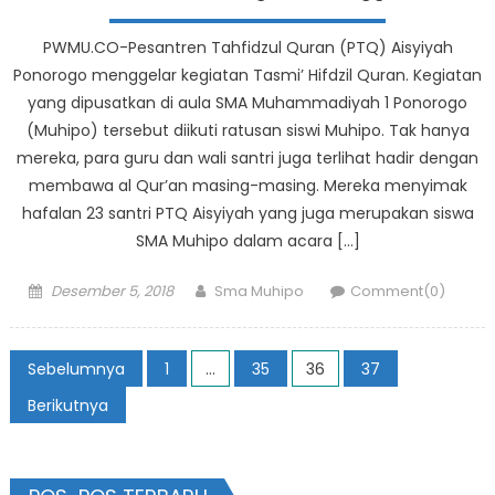
PWMU.CO-Pesantren Tahfidzul Quran (PTQ) Aisyiyah
Ponorogo menggelar kegiatan Tasmi’ Hifdzil Quran. Kegiatan
yang dipusatkan di aula SMA Muhammadiyah 1 Ponorogo
(Muhipo) tersebut diikuti ratusan siswi Muhipo. Tak hanya
mereka, para guru dan wali santri juga terlihat hadir dengan
membawa al Qur’an masing-masing. Mereka menyimak
hafalan 23 santri PTQ Aisyiyah yang juga merupakan siswa
SMA Muhipo dalam acara […]
Posted
Author
Desember 5, 2018
Sma Muhipo
Comment(0)
on
Paginasi
Sebelumnya
1
…
35
36
37
pos
Berikutnya