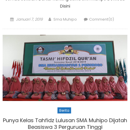
Disini
Posted
Author
Januari 7, 2019
Sma Muhipo
Comment(0)
on
Berita
Punya Kelas Tahfidz Lulusan SMA Muhipo Dijatah
Beasiswa 3 Perguruan Tinggi