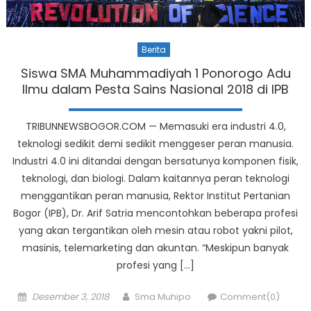
Berita
Siswa SMA Muhammadiyah 1 Ponorogo Adu
Ilmu dalam Pesta Sains Nasional 2018 di IPB
TRIBUNNEWSBOGOR.COM — Memasuki era industri 4.0,
teknologi sedikit demi sedikit menggeser peran manusia.
Industri 4.0 ini ditandai dengan bersatunya komponen fisik,
teknologi, dan biologi. Dalam kaitannya peran teknologi
menggantikan peran manusia, Rektor Institut Pertanian
Bogor (IPB), Dr. Arif Satria mencontohkan beberapa profesi
yang akan tergantikan oleh mesin atau robot yakni pilot,
masinis, telemarketing dan akuntan. “Meskipun banyak
profesi yang […]
Posted
Author
Desember 3, 2018
Sma Muhipo
Comment(0)