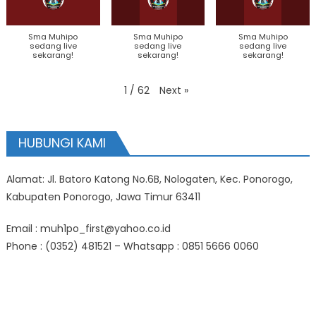
Sma Muhipo
Sma Muhipo
Sma Muhipo
sedang live
sedang live
sedang live
sekarang!
sekarang!
sekarang!
Next
»
1
/
62
HUBUNGI KAMI
Alamat: Jl. Batoro Katong No.6B, Nologaten, Kec. Ponorogo,
Kabupaten Ponorogo, Jawa Timur 63411
Email : muh1po_first@yahoo.co.id
Phone : (0352) 481521 – Whatsapp : 0851 5666 0060