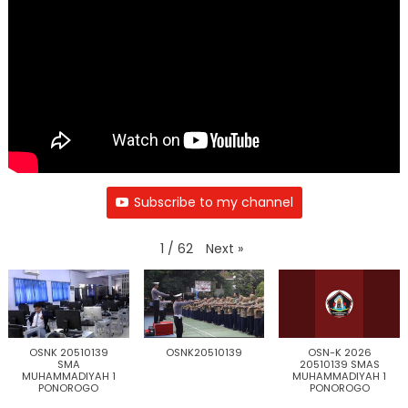
Subscribe to my channel
Next
»
1
/
62
OSNK 20510139
OSNK20510139
OSN-K 2026
SMA
20510139 SMAS
MUHAMMADIYAH 1
MUHAMMADIYAH 1
PONOROGO
PONOROGO