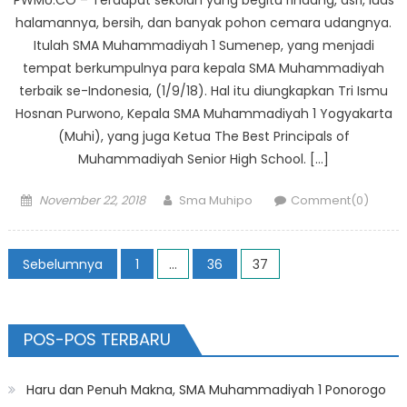
PWMU.CO – Terdapat sekolah yang begitu rindang, asri, luas
halamannya, bersih, dan banyak pohon cemara udangnya.
Itulah SMA Muhammadiyah 1 Sumenep, yang menjadi
tempat berkumpulnya para kepala SMA Muhammadiyah
terbaik se-Indonesia, (1/9/18). Hal itu diungkapkan Tri Ismu
Hosnan Purwono, Kepala SMA Muhammadiyah 1 Yogyakarta
(Muhi), yang juga Ketua The Best Principals of
Muhammadiyah Senior High School. […]
Posted
Author
November 22, 2018
Sma Muhipo
Comment(0)
on
Paginasi
Sebelumnya
1
…
36
37
pos
POS-POS TERBARU
Haru dan Penuh Makna, SMA Muhammadiyah 1 Ponorogo