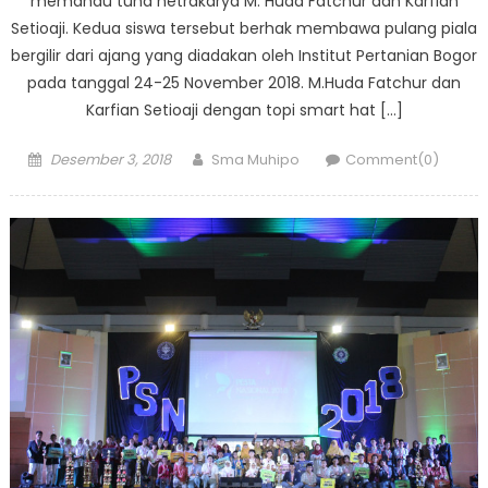
memandu tuna netrakarya M. Huda Fatchur dan Karfian
Setioaji. Kedua siswa tersebut berhak membawa pulang piala
bergilir dari ajang yang diadakan oleh Institut Pertanian Bogor
pada tanggal 24-25 November 2018. M.Huda Fatchur dan
Karfian Setioaji dengan topi smart hat […]
Posted
Author
Desember 3, 2018
Sma Muhipo
Comment(0)
on