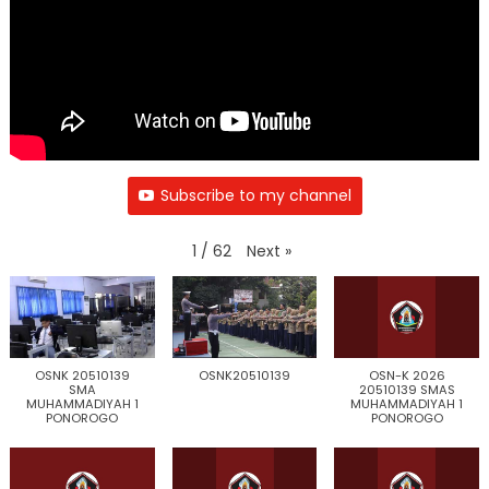
Subscribe to my channel
Next
»
1
/
62
OSNK 20510139
OSNK20510139
OSN-K 2026
SMA
20510139 SMAS
MUHAMMADIYAH 1
MUHAMMADIYAH 1
PONOROGO
PONOROGO