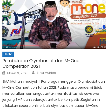
Berita
Pembukaan Olymbasict dan M-One
Competition 2021
Author
Posted
Sma Muhipo
Maret 3, 2021
on
SMA Muhammadiyah 1 Ponorogo menggelar Olymbasict dan
M-One Competition tahun 2021. Pada masa pendemi tidak
menyurutkan semangat untuk memfasilitasi siswa-siswa
jenjang SMP dan sederajat untuk berkompetisi.Kegiatan ini
dilakukan secara online, baik olymbasict maupun M-One