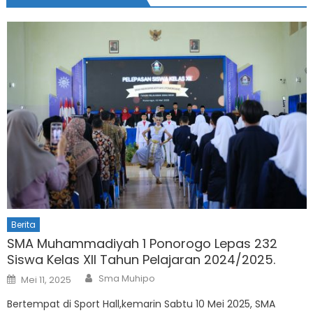
Berita
SMA Muhammadiyah 1 Ponorogo Lepas 232
Siswa Kelas XII Tahun Pelajaran 2024/2025.
Author
Posted
Sma Muhipo
Mei 11, 2025
on
Bertempat di Sport Hall,kemarin Sabtu 10 Mei 2025, SMA