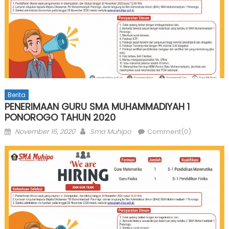
Berita
PENERIMAAN GURU SMA MUHAMMADIYAH 1
PONOROGO TAHUN 2020
Posted
Author
November 16, 2020
Sma Muhipo
Comment(0)
on