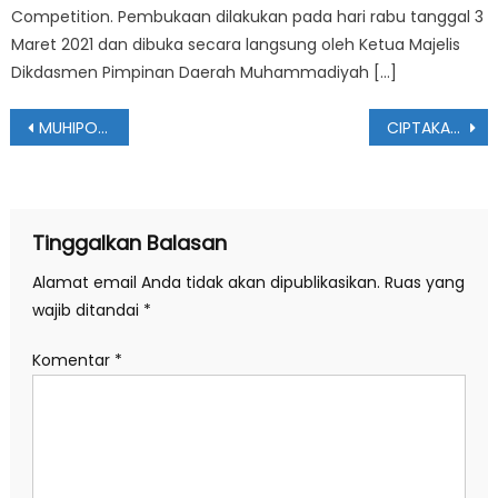
Competition. Pembukaan dilakukan pada hari rabu tanggal 3
Maret 2021 dan dibuka secara langsung oleh Ketua Majelis
Dikdasmen Pimpinan Daerah Muhammadiyah […]
Navigasi
MUHIPO SILATURIM KE ISI SOLO
CIPTAKAN ALAT KONTROL JAGA JARAK DI PUSAT PERBELANJAAN SISWA SMA MUHAMMADIYAH 1 PONOROGO JUARA LOMBA KIR
pos
Tinggalkan Balasan
Alamat email Anda tidak akan dipublikasikan.
Ruas yang
wajib ditandai
*
Komentar
*