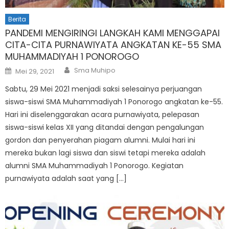
Berita
PANDEMI MENGIRINGI LANGKAH KAMI MENGGAPAI
CITA-CITA PURNAWIYATA ANGKATAN KE-55 SMA
MUHAMMADIYAH 1 PONOROGO
Author
Posted
Sma Muhipo
Mei 29, 2021
on
Sabtu, 29 Mei 2021 menjadi saksi selesainya perjuangan
siswa-siswi SMA Muhammadiyah 1 Ponorogo angkatan ke-55.
Hari ini diselenggarakan acara purnawiyata, pelepasan
siswa-siswi kelas XII yang ditandai dengan pengalungan
gordon dan penyerahan piagam alumni. Mulai hari ini
mereka bukan lagi siswa dan siswi tetapi mereka adalah
alumni SMA Muhammadiyah 1 Ponorogo. Kegiatan
purnawiyata adalah saat yang […]