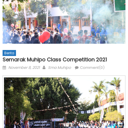
Berita
Semarak Muhipo Class Competition 2021
Posted
Author
November 8, 2021
Sma Muhipo
Comment(0)
on