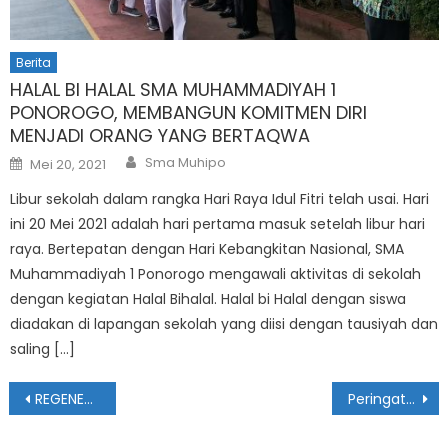
Berita
HALAL BI HALAL SMA MUHAMMADIYAH 1
PONOROGO, MEMBANGUN KOMITMEN DIRI
MENJADI ORANG YANG BERTAQWA
Author
Posted
Sma Muhipo
Mei 20, 2021
on
Libur sekolah dalam rangka Hari Raya Idul Fitri telah usai. Hari
ini 20 Mei 2021 adalah hari pertama masuk setelah libur hari
raya. Bertepatan dengan Hari Kebangkitan Nasional, SMA
Muhammadiyah 1 Ponorogo mengawali aktivitas di sekolah
dengan kegiatan Halal Bihalal. Halal bi Halal dengan siswa
diadakan di lapangan sekolah yang diisi dengan tausiyah dan
saling […]
Navigasi
REGENERASI PIMPINAN RANTING IKATAN PELAJAR MUHAMMADIYAH (IPM) SMA MUHAMMADIYAH 1 PONOROGO
Peringatan Bulan Bahasa di SMA Muhammadiyah 1 Ponorogo
pos