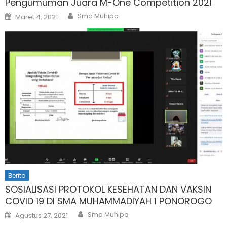
Pengumuman Juara M-One Competition 2021
Author
Posted
Sma Muhipo
Maret 4, 2021
on
Berita
SOSIALISASI PROTOKOL KESEHATAN DAN VAKSIN
COVID 19 DI SMA MUHAMMADIYAH 1 PONOROGO
Author
Posted
Sma Muhipo
Agustus 27, 2021
on