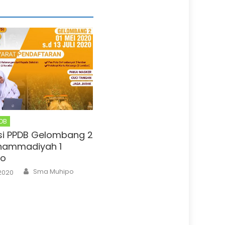
DB
si PPDB Gelombang 2
hammadiyah 1
go
Author
Sma Muhipo
 2020