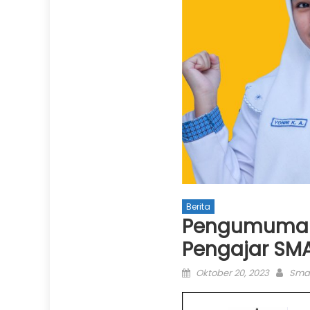
Berita
Pengumuman H
Pengajar SM
Posted
Auth
Oktober 20, 2023
Sma
on