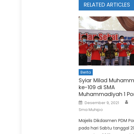
RELATED ARTICLES
Berita
Syiar Milad Muham
ke-109 di SMA
Muhammadiyah 1 Po
Au
Posted
Desember 9, 2021
on
Sma Muhipo
Majelis Dikdasmen PDM Po
pada hari Sabtu tanggal 2