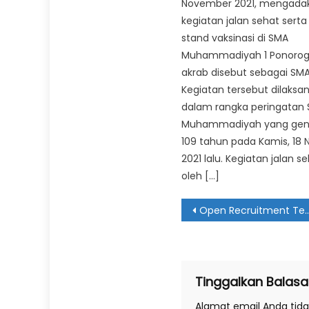
November 2021, mengada
kegiatan jalan sehat serta
stand vaksinasi di SMA
Muhammadiyah 1 Ponorog
akrab disebut sebagai SM
Kegiatan tersebut dilaksa
dalam rangka peringatan S
Muhammadiyah yang gena
109 tahun pada Kamis, 18
2021 lalu. Kegiatan jalan se
oleh […]
Navigasi
Open Recruitment Tenaga Pengajar Tahun 2023
pos
Tinggalkan Balasa
Alamat email Anda tidak