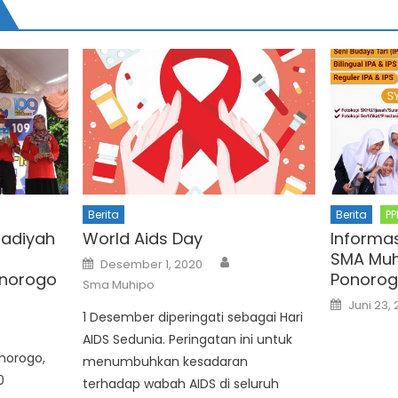
Berita
Berita
PP
madiyah
World Aids Day
Informa
SMA Mu
Author
Posted
Desember 1, 2020
on
norogo
Ponoro
Sma Muhipo
thor
Posted
Juni 23,
on
1 Desember diperingati sebagai Hari
AIDS Sedunia. Peringatan ini untuk
norogo,
menumbuhkan kesadaran
0
terhadap wabah AIDS di seluruh