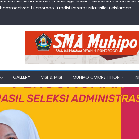
uhammadiyah 1 Ponorogo, Tradisi Pererat Nilai-Nilai Keislaman
amadhan Jadi Momentum Penguatan Nilai Keislaman di SMA M
amadhan 2026, Menghidupkan Nilai Edukasi dan Kebersamaan d
ng Belajar Ekonomi, Bahasa, dan Toleransi
, SMA Muhammadiyah 1 Ponorogo Gelar Pelepasan Siswa Kelas X
GALLERY
VISI & MISI
MUHIPO COMPETITION
I