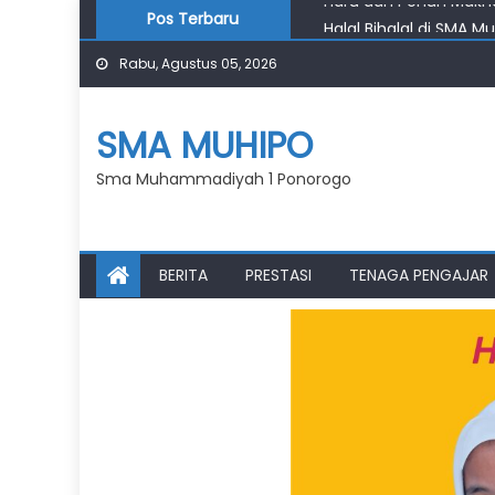
Skip
Pos Terbaru
Halal Bihalal di SMA M
to
Penutupan Kampung R
Rabu, Agustus 05, 2026
content
Pembukaan Kampung R
Pasar Klewer Jadi Rua
SMA MUHIPO
Haru dan Penuh Makna
Sma Muhammadiyah 1 Ponorogo
BERITA
PRESTASI
TENAGA PENGAJAR