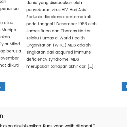
kan
dunia yang disebabkan oleh
 pendirian
penyebaran virus HIV. Hari Aids
Sedunia diprakarsai pertama kali,
o atau
pada tanggal 1 Desember 1988 oleh
A Muhipo.
James Bunn dan Thomas Netter
nakan
selaku Humas di World Health
yiar Milad
Organitation (WHO).AIDS adalah
p berusia
singkatan dari acquired immune
 November
deficiency syndrome. AIDS
hat diikuti
merupakan tahapan akhir dari […]
n
 akan dipublikasikan.
Ruas yang wajib ditandai
*