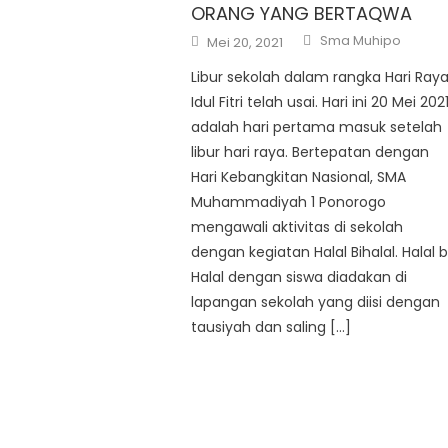
ORANG YANG BERTAQWA
Author
Posted
Sma Muhipo
Mei 20, 2021
on
Libur sekolah dalam rangka Hari Ray
Idul Fitri telah usai. Hari ini 20 Mei 202
adalah hari pertama masuk setelah
libur hari raya. Bertepatan dengan
Hari Kebangkitan Nasional, SMA
Muhammadiyah 1 Ponorogo
mengawali aktivitas di sekolah
dengan kegiatan Halal Bihalal. Halal b
Halal dengan siswa diadakan di
lapangan sekolah yang diisi dengan
tausiyah dan saling […]