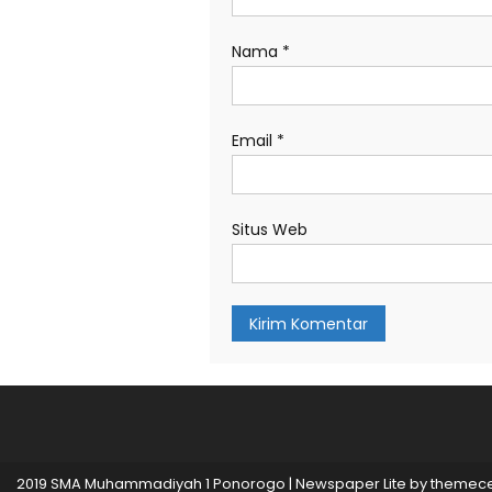
Nama
*
Email
*
Situs Web
2019 SMA Muhammadiyah 1 Ponorogo
|
Newspaper Lite by
themece