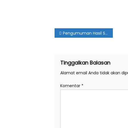
Navigasi
Pengumuman Hasil Seleksi Administrasi Calon Tenaga Pengajar SMA MUHIPO
pos
Tinggalkan Balasan
Alamat email Anda tidak akan dipu
Komentar
*