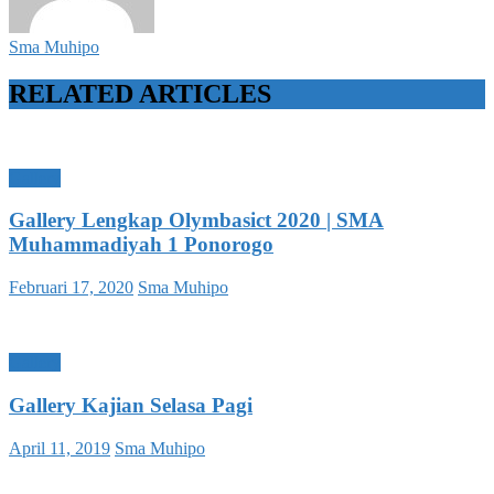
Sma Muhipo
RELATED ARTICLES
Gallery
Gallery Lengkap Olymbasict 2020 | SMA
Muhammadiyah 1 Ponorogo
Posted
Author
Februari 17, 2020
Sma Muhipo
on
Gallery
Gallery Kajian Selasa Pagi
Posted
Author
April 11, 2019
Sma Muhipo
on