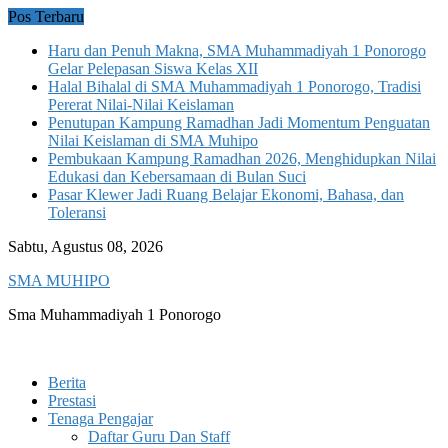
Skip
Pos Terbaru
to
Haru dan Penuh Makna, SMA Muhammadiyah 1 Ponorogo
content
Gelar Pelepasan Siswa Kelas XII
Halal Bihalal di SMA Muhammadiyah 1 Ponorogo, Tradisi
Pererat Nilai-Nilai Keislaman
Penutupan Kampung Ramadhan Jadi Momentum Penguatan
Nilai Keislaman di SMA Muhipo
Pembukaan Kampung Ramadhan 2026, Menghidupkan Nilai
Edukasi dan Kebersamaan di Bulan Suci
Pasar Klewer Jadi Ruang Belajar Ekonomi, Bahasa, dan
Toleransi
Sabtu, Agustus 08, 2026
SMA MUHIPO
Sma Muhammadiyah 1 Ponorogo
Berita
Prestasi
Tenaga Pengajar
Daftar Guru Dan Staff