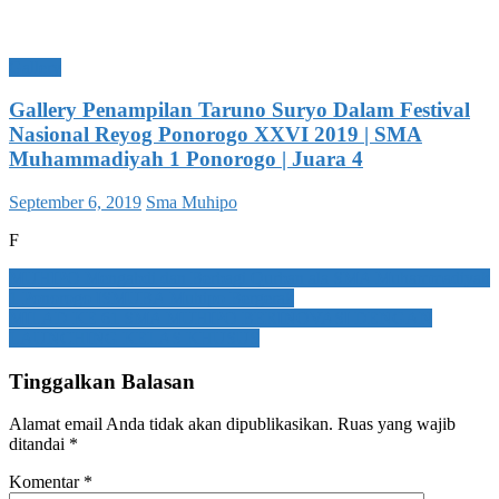
Gallery
Gallery Penampilan Taruno Suryo Dalam Festival
Nasional Reyog Ponorogo XXVI 2019 | SMA
Muhammadiyah 1 Ponorogo | Juara 4
Posted
Author
September 6, 2019
Sma Muhipo
on
F
Navigasi
MUHIPO Mengabdi dan Berbagi Qurban ala SMA Muhammadiyah
1 Ponorogo ISMUBA Muhipo Bergerak
pos
MILAD KE 61 SMA MUHIPO BERINOVASI DENGAN
LAUNCHING KELAS KHUSUS
Tinggalkan Balasan
Alamat email Anda tidak akan dipublikasikan.
Ruas yang wajib
ditandai
*
Komentar
*