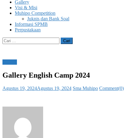
Gallery
Visi & Misi
Muhipo Competition
Juknis dan Bank Soal
Informasi SPMB
Perpustakaan
Cari
untuk:
Gallery
Gallery English Camp 2024
Posted
Author
Agustus 19, 2024
Agustus 19, 2024
Sma Muhipo
Comment(0)
on