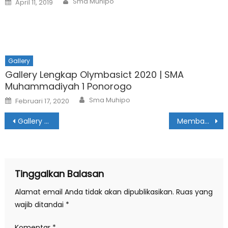
Sma Muhipo
April 11, 2019
on
Gallery
Gallery Lengkap Olymbasict 2020 | SMA
Muhammadiyah 1 Ponorogo
Author
Posted
Sma Muhipo
Februari 17, 2020
on
Navigasi
Gallery Milad Muhipo Ke 61
Membanggakan, Siswa SMA Muhipo Raih Juara 2 Olimpiade Matematika di Social Science Airlangga Competition
pos
Tinggalkan Balasan
Alamat email Anda tidak akan dipublikasikan.
Ruas yang
wajib ditandai
*
Komentar
*