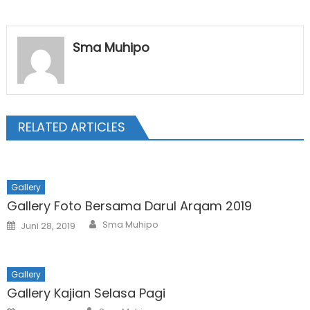
Sma Muhipo
RELATED ARTICLES
Gallery
Gallery Foto Bersama Darul Arqam 2019
Author
Posted
Sma Muhipo
Juni 28, 2019
on
Gallery
Gallery Kajian Selasa Pagi
Author
Posted