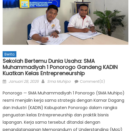
Berita
Sekolah Bertemu Dunia Usaha: SMA
Muhammadiyah 1 Ponorogo Gandeng KADIN
Kuatkan Kelas Entrepreneurship
Posted
Author
Januari 28, 2026
Sma Muhipo
Comment(0)
on
Ponorogo — SMA Muhammadiyah 1 Ponorogo (SMA Muhipo)
resmi menjalin kerja sama strategis dengan Kamar Dagang
dan Industri (KADIN) Kabupaten Ponorogo dalam rangka
penguatan kelas Entrepreneurship dan praktik bisnis
lapangan. Kerja sama tersebut ditandai dengan
penandatanganan Memorandum of Understanding (MoU)