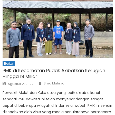
Berita
PMK di Kecamatan Pudak Akibatkan Kerugian
Hingga 19 Miliar
Author
Posted
Sma Muhipo
Agustus 2, 2022
on
Penyakit Mulut dan Kuku atau yang lebih akrab dikenal
sebagai PMK dewasa ini telah menyebar dengan sangat
cepat di beberapa wilayah di Indonesia, wabah PMK ini sendiri
disebabkan oleh virus yang media penularannya bermacam