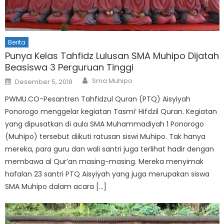
Berita
Punya Kelas Tahfidz Lulusan SMA Muhipo Dijatah
Beasiswa 3 Perguruan Tinggi
Author
Posted
Sma Muhipo
Desember 5, 2018
on
PWMU.CO-Pesantren Tahfidzul Quran (PTQ) Aisyiyah
Ponorogo menggelar kegiatan Tasmi’ Hifdzil Quran. Kegiatan
yang dipusatkan di aula SMA Muhammadiyah 1 Ponorogo
(Muhipo) tersebut diikuti ratusan siswi Muhipo. Tak hanya
mereka, para guru dan wali santri juga terlihat hadir dengan
membawa al Qur’an masing-masing. Mereka menyimak
hafalan 23 santri PTQ Aisyiyah yang juga merupakan siswa
SMA Muhipo dalam acara […]