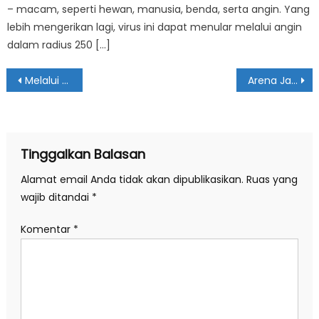
– macam, seperti hewan, manusia, benda, serta angin. Yang
lebih mengerikan lagi, virus ini dapat menular melalui angin
dalam radius 250 […]
Navigasi
Melalui Peringatan Isra’ Mi’raj, SMA Muhammadiyah 1 Ponorogo Ajak Generasi Muda Muhipo Lebih Mencintai Iman dan Ilmu
Arena Jawara Muda: Muhipo Pencak Silat Competition 2026
pos
Tinggalkan Balasan
Alamat email Anda tidak akan dipublikasikan.
Ruas yang
wajib ditandai
*
Komentar
*