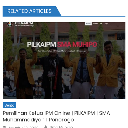
RELATED ARTICLES
Berita
Pemilihan Ketua IPM Online | PILKAIPM | SMA
Muhammadiyah 1 Ponorogo
Author
Posted
Sma Muhipo
Agustus 10, 2020