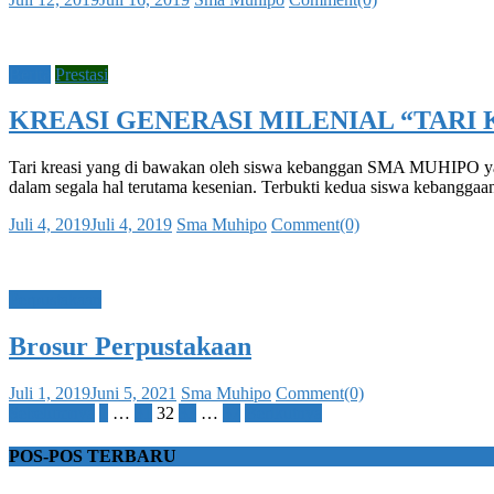
on
Berita
Prestasi
KREASI GENERASI MILENIAL “TARI K
Tari kreasi yang di bawakan oleh siswa kebanggan SMA MUHIPO yakni
dalam segala hal terutama kesenian. Terbukti kedua siswa kebangg
Posted
Author
Juli 4, 2019
Juli 4, 2019
Sma Muhipo
Comment(0)
on
Perpustakaan
Brosur Perpustakaan
Posted
Author
Juli 1, 2019
Juni 5, 2021
Sma Muhipo
Comment(0)
on
Paginasi
Sebelumnya
1
…
31
32
33
…
37
Berikutnya
pos
POS-POS TERBARU