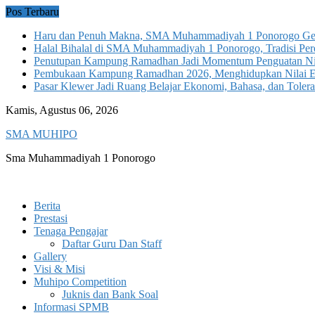
Skip
Pos Terbaru
to
Haru dan Penuh Makna, SMA Muhammadiyah 1 Ponorogo Gela
content
Halal Bihalal di SMA Muhammadiyah 1 Ponorogo, Tradisi Pere
Penutupan Kampung Ramadhan Jadi Momentum Penguatan Ni
Pembukaan Kampung Ramadhan 2026, Menghidupkan Nilai Ed
Pasar Klewer Jadi Ruang Belajar Ekonomi, Bahasa, dan Tolera
Kamis, Agustus 06, 2026
SMA MUHIPO
Sma Muhammadiyah 1 Ponorogo
Berita
Prestasi
Tenaga Pengajar
Daftar Guru Dan Staff
Gallery
Visi & Misi
Muhipo Competition
Juknis dan Bank Soal
Informasi SPMB