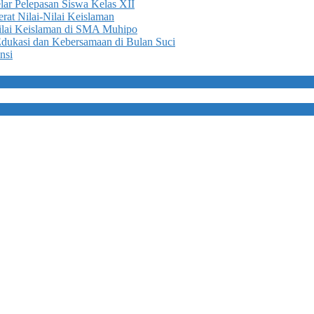
r Pelepasan Siswa Kelas XII
rat Nilai-Nilai Keislaman
lai Keislaman di SMA Muhipo
ukasi dan Kebersamaan di Bulan Suci
nsi