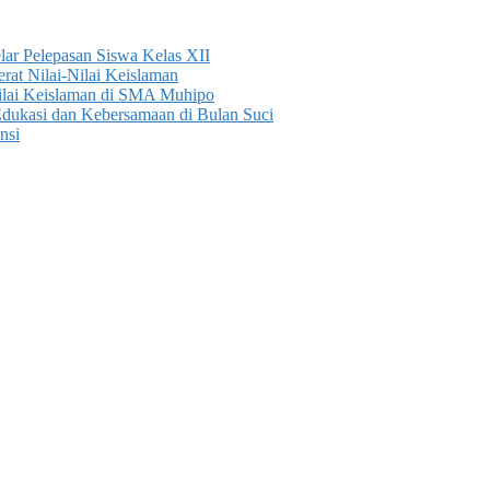
r Pelepasan Siswa Kelas XII
rat Nilai-Nilai Keislaman
lai Keislaman di SMA Muhipo
ukasi dan Kebersamaan di Bulan Suci
nsi