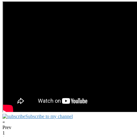
Subscribe to my channel
«
Prev
1