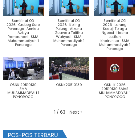
Semifinal OBI
Semifinal OBI
Semifinal OBI
2026_Grebeg Suro
2026_Keling
2026_Larung
Ponorogo_Annisa
Pulung_Alzena
Sesaji Telaga
Azkiya
Zeavara Talitha
Ngebel_Hasna
Ramadhani_SMA
Wahyudi_SMA
Latifah
Muhammadiyah 1
Muhammadiyah 1
Khairunisa_SMA
Ponorogo
Ponorogo
Muhammadiyah 1
Ponorogo
OSNK 20510139
OSNK20510139
OSN-K 2026
SMA
20510139 SMAS
MUHAMMADIYAH 1
MUHAMMADIYAH 1
PONOROGO
PONOROGO
Next
»
1
/
63
POS-POS TERBARU