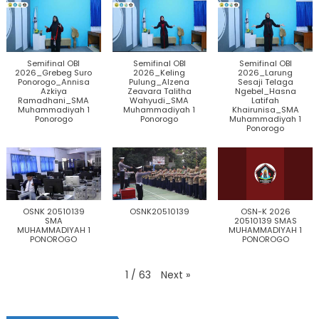
Semifinal OBI
Semifinal OBI
Semifinal OBI
2026_Grebeg Suro
2026_Keling
2026_Larung
Ponorogo_Annisa
Pulung_Alzena
Sesaji Telaga
Azkiya
Zeavara Talitha
Ngebel_Hasna
Ramadhani_SMA
Wahyudi_SMA
Latifah
Muhammadiyah 1
Muhammadiyah 1
Khairunisa_SMA
Ponorogo
Ponorogo
Muhammadiyah 1
Ponorogo
OSNK 20510139
OSNK20510139
OSN-K 2026
SMA
20510139 SMAS
MUHAMMADIYAH 1
MUHAMMADIYAH 1
PONOROGO
PONOROGO
Next
»
1
/
63