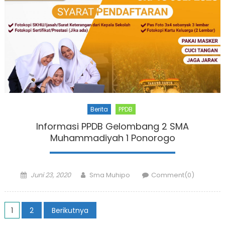
Berita
PPDB
Informasi PPDB Gelombang 2 SMA
Muhammadiyah 1 Ponorogo
Posted
Author
Juni 23, 2020
Sma Muhipo
Comment(0)
on
Paginasi
1
2
Berikutnya