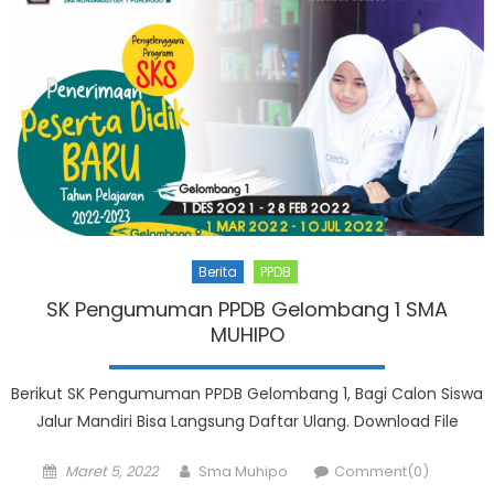
Berita
PPDB
SK Pengumuman PPDB Gelombang 1 SMA
MUHIPO
Berikut SK Pengumuman PPDB Gelombang 1, Bagi Calon Siswa
Jalur Mandiri Bisa Langsung Daftar Ulang. Download File
Posted
Author
Maret 5, 2022
Sma Muhipo
Comment(0)