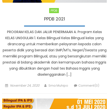
PPDB
PPDB 2021
PROGRAM KELAS DAN JALUR PENERIMAAN A. Program Kelas
KELAS UNGGULAN 1. Kelas Bilingual Kelas Bilingual kelas yang
dirancang untuk memberikan pelayanan kepada calon
peserta didik yang berasal dari SMP/MTs, Negeri/Swasta yang
memiliki program Bilingual, atau yang bersangkutan memiliki
prestasi di bidang akademik dan kemampuan bahasa Inggris
yang dibuktikan dengan hasil tes Bahasa Inggris yang
diselenggarakan […]
Posted
Author
November 24, 2020
Sma Muhipo
Comment(0)
on