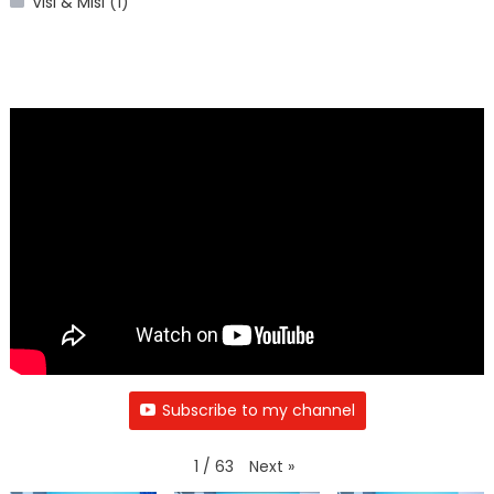
Visi & Misi
(1)
Subscribe to my channel
Next
»
1
/
63