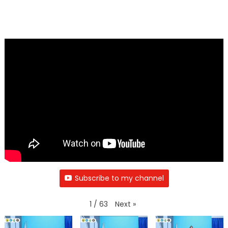
Subscribe to my channel
Next
»
1
/
63