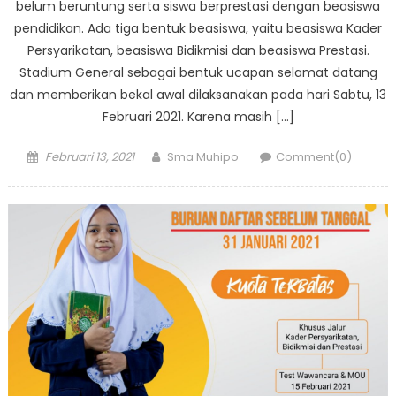
belum beruntung serta siswa berprestasi dengan beasiswa
pendidikan. Ada tiga bentuk beasiswa, yaitu beasiswa Kader
Persyarikatan, beasiswa Bidikmisi dan beasiswa Prestasi.
Stadium General sebagai bentuk ucapan selamat datang
dan memberikan bekal awal dilaksanakan pada hari Sabtu, 13
Februari 2021. Karena masih […]
Posted
Author
Februari 13, 2021
Sma Muhipo
Comment(0)
on