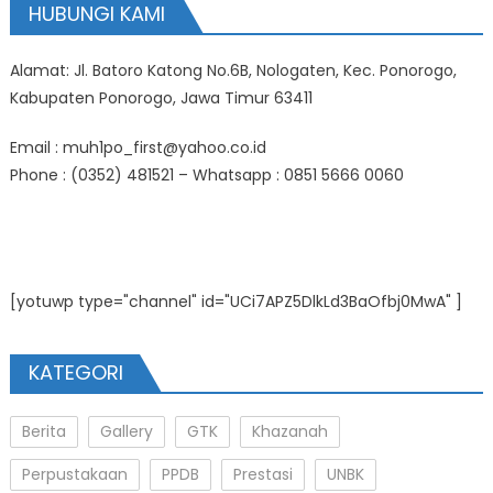
HUBUNGI KAMI
Alamat: Jl. Batoro Katong No.6B, Nologaten, Kec. Ponorogo,
Kabupaten Ponorogo, Jawa Timur 63411
Email : muh1po_first@yahoo.co.id
Phone : (0352) 481521 – Whatsapp : 0851 5666 0060
[yotuwp type="channel" id="UCi7APZ5DlkLd3BaOfbj0MwA" ]
KATEGORI
Berita
Gallery
GTK
Khazanah
Perpustakaan
PPDB
Prestasi
UNBK