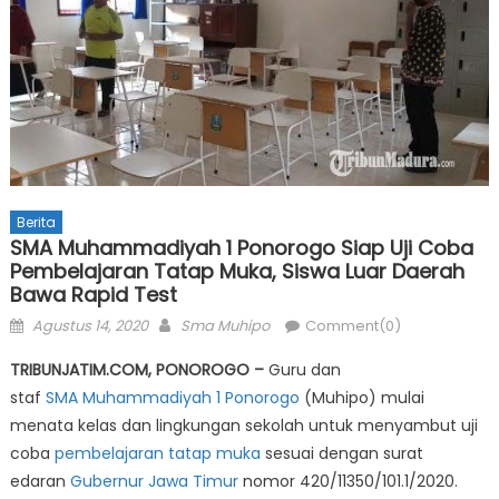
Berita
SMA Muhammadiyah 1 Ponorogo Siap Uji Coba
Pembelajaran Tatap Muka, Siswa Luar Daerah
Bawa Rapid Test
Posted
Author
Agustus 14, 2020
Sma Muhipo
Comment(0)
on
TRIBUNJATIM.COM, PONOROGO –
Guru dan
staf
SMA Muhammadiyah 1 Ponorogo
(Muhipo) mulai
menata kelas dan lingkungan sekolah untuk menyambut uji
coba
pembelajaran tatap muka
sesuai dengan surat
edaran
Gubernur Jawa Timur
nomor 420/11350/101.1/2020.