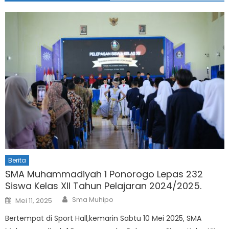
Berita
SMA Muhammadiyah 1 Ponorogo Lepas 232
Siswa Kelas XII Tahun Pelajaran 2024/2025.
Author
Posted
Sma Muhipo
Mei 11, 2025
on
Bertempat di Sport Hall,kemarin Sabtu 10 Mei 2025, SMA