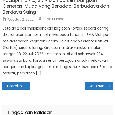
Hadapi Era 4.0, SMA Muhipo Kembangkan
Generasi Muda yang Beradab, Berbudaya dan
Berdaya Saing
Author
Posted
Sma Muhipo
Agustus 2, 2022
on
Setelah 2 kali melaksanakan kegiatan Fortasi secara daring
dikarenakan pandemi, akhirnya pada tahun ini SMA Muhipo
melaksanakan kegiatan Forum Ta’aruf dan Orientasi Siswa
(Fortasi) secara luring. Kegiatan ini dilaksanakan mulai
tanggal 18-22 Juli 2022. Kegiatan ini diikuti sebanyak 224
siswa-siswi baru. Fortasi sendiri bertujuan untuk melakukan
pengenalan lingkungan sekolah bagi siswa-siswi baru. Secara
tersirat, persiapan […]
Navigasi
Pemilihan Ketua IPM Online | PILKAIPM | SMA Muhammadiyah 1 Ponorogo
WEBINAR NASIONAL 2020 | IKATAN PELAJAR MUHAMMADIYAH PONOROGO
pos
Tinggalkan Balasan