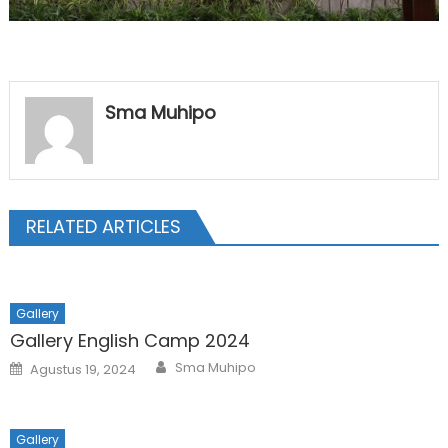
Sma Muhipo
RELATED ARTICLES
Gallery
Gallery English Camp 2024
Author
Posted
Sma Muhipo
Agustus 19, 2024
on
Gallery