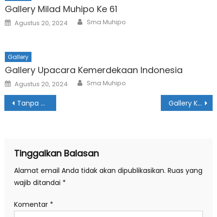
Gallery Milad Muhipo Ke 61
Author
Posted
Sma Muhipo
Agustus 20, 2024
on
Gallery
Gallery Upacara Kemerdekaan Indonesia
Author
Posted
Sma Muhipo
Agustus 20, 2024
on
Navigasi
Tanpa Ampun Dua Juara Umum Disabet Tim Hizbul Wathan SMA Muhipo Dalam Perkemahan Bhakti Penghela
Gallery Kajian Selasa Pagi
pos
Tinggalkan Balasan
Alamat email Anda tidak akan dipublikasikan.
Ruas yang
wajib ditandai
*
Komentar
*