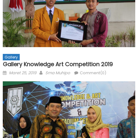
Gallery
Gallery Knowledge Art Competition 2019
Posted
Author
Maret 25, 2019
Sma Muhipo
Comment(0)
on