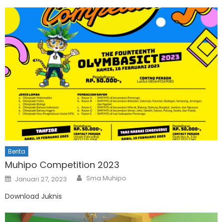
Berita
Muhipo Competition 2023
Author
Posted
Sma Muhipo
Januari 27, 2023
on
Download Juknis