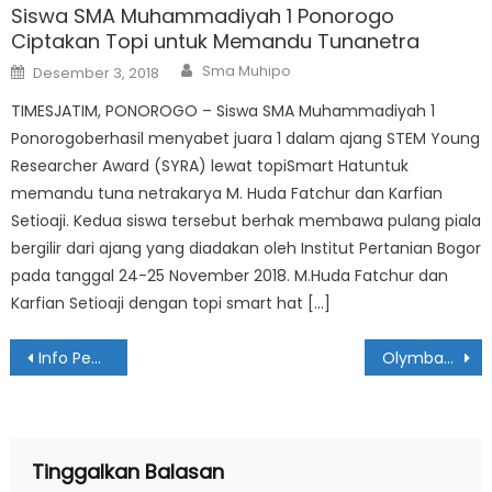
Siswa SMA Muhammadiyah 1 Ponorogo
Ciptakan Topi untuk Memandu Tunanetra
Author
Posted
Sma Muhipo
Desember 3, 2018
on
TIMESJATIM, PONOROGO – Siswa SMA Muhammadiyah 1
Ponorogoberhasil menyabet juara 1 dalam ajang STEM Young
Researcher Award (SYRA) lewat topiSmart Hatuntuk
memandu tuna netrakarya M. Huda Fatchur dan Karfian
Setioaji. Kedua siswa tersebut berhak membawa pulang piala
bergilir dari ajang yang diadakan oleh Institut Pertanian Bogor
pada tanggal 24-25 November 2018. M.Huda Fatchur dan
Karfian Setioaji dengan topi smart hat […]
Navigasi
Info Penerimaan Peserta Didik Baru PPTQ Ahmad Dahlan
Olymbasict 2020
pos
Tinggalkan Balasan