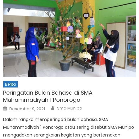
Berita
Peringatan Bulan Bahasa di SMA
Muhammadiyah 1 Ponorogo
Author
Posted
Sma Muhipo
Desember 9, 2021
on
Dalam rangka memperingati bulan bahasa, SMA
Muhammadiyah 1 Ponorogo atau sering disebut SMA Muhipo
mengadakan serangkaian kegiatan yang bertemakan