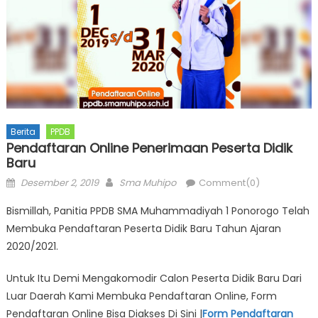
Berita
PPDB
Pendaftaran Online Penerimaan Peserta Didik
Baru
Posted
Author
Desember 2, 2019
Sma Muhipo
Comment(0)
on
Bismillah, Panitia PPDB SMA Muhammadiyah 1 Ponorogo Telah
Membuka Pendaftaran Peserta Didik Baru Tahun Ajaran
2020/2021.
Untuk Itu Demi Mengakomodir Calon Peserta Didik Baru Dari
Luar Daerah Kami Membuka Pendaftaran Online, Form
Pendaftaran Online Bisa Diakses Di Sini |
Form Pendaftaran