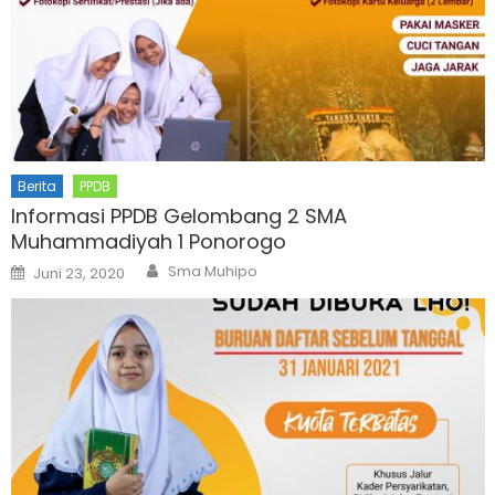
Berita
PPDB
Informasi PPDB Gelombang 2 SMA
Muhammadiyah 1 Ponorogo
Author
Posted
Sma Muhipo
Juni 23, 2020
on