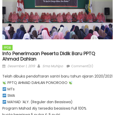
PPDB
Info Penerimaan Peserta Didik Baru PPTQ
Ahmad Dahlan
Posted
Author
Desember 1, 2019
Sma Muhipo
Comment(0)
on
Telah dibuka pendaftaran santri baru tahun ajaran 2020/2021
PPTQ AHMAD DAHLAN PONOROGO
MTs
SMA
MA’HAD ‘ALY. (Reguler dan Beasiswa)
Program Mahad Aly tersedia beasiswa Full 100%
kuota beasiswa 5 putra & 5 putri