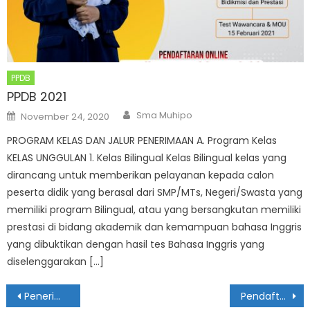
PPDB
PPDB 2021
Author
Posted
Sma Muhipo
November 24, 2020
on
PROGRAM KELAS DAN JALUR PENERIMAAN A. Program Kelas
KELAS UNGGULAN 1. Kelas Bilingual Kelas Bilingual kelas yang
dirancang untuk memberikan pelayanan kepada calon
peserta didik yang berasal dari SMP/MTs, Negeri/Swasta yang
memiliki program Bilingual, atau yang bersangkutan memiliki
prestasi di bidang akademik dan kemampuan bahasa Inggris
yang dibuktikan dengan hasil tes Bahasa Inggris yang
diselenggarakan […]
Navigasi
Penerimaan Peserta Didik Baru SMA MUHIPO Tahun Pelajaran 2020/2021
Pendaftaran Online Penerimaan Peserta Didik Baru