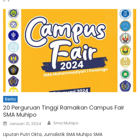
Berita
20 Perguruan Tinggi Ramaikan Campus Fair
SMA Muhipo
Author
Posted
Sma Muhipo
Januari 31, 2024
on
Liputan Putri Okta, Jurnalistik SMA Muhipo SMA