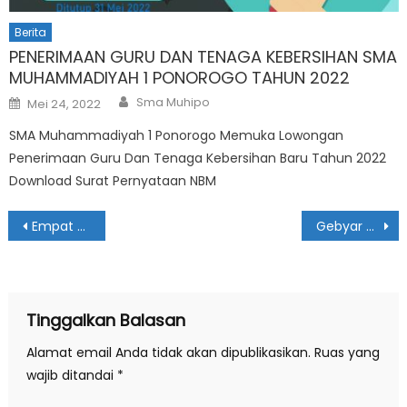
Berita
PENERIMAAN GURU DAN TENAGA KEBERSIHAN SMA
MUHAMMADIYAH 1 PONOROGO TAHUN 2022
Author
Posted
Sma Muhipo
Mei 24, 2022
on
SMA Muhammadiyah 1 Ponorogo Memuka Lowongan
Penerimaan Guru Dan Tenaga Kebersihan Baru Tahun 2022
Download Surat Pernyataan NBM
Navigasi
Empat Guru SMA Muhammadiyah 1 Ponorogo Ikuti Teacher Development Program di GresiK
Gebyar Fortasi dan Resepsi Milad IPM ke-64
pos
Tinggalkan Balasan
Alamat email Anda tidak akan dipublikasikan.
Ruas yang
wajib ditandai
*