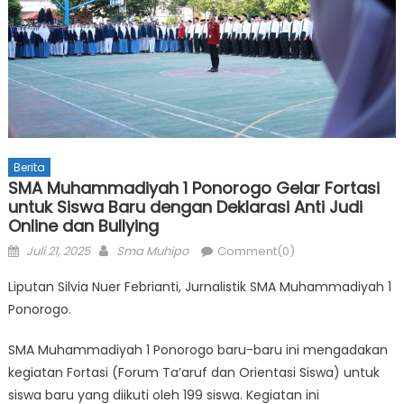
Berita
SMA Muhammadiyah 1 Ponorogo Gelar Fortasi
untuk Siswa Baru dengan Deklarasi Anti Judi
Online dan Bullying
Posted
Author
Juli 21, 2025
Sma Muhipo
Comment(0)
on
Liputan Silvia Nuer Febrianti, Jurnalistik SMA Muhammadiyah 1
Ponorogo.
SMA Muhammadiyah 1 Ponorogo baru-baru ini mengadakan
kegiatan Fortasi (Forum Ta’aruf dan Orientasi Siswa) untuk
siswa baru yang diikuti oleh 199 siswa. Kegiatan ini