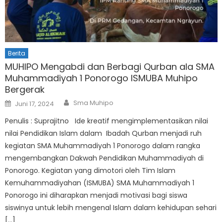
Berita
MUHIPO Mengabdi dan Berbagi Qurban ala SMA
Muhammadiyah 1 Ponorogo ISMUBA Muhipo
Bergerak
Author
Posted
Sma Muhipo
Juni 17, 2024
on
Penulis : Suprajitno Ide kreatif mengimplementasikan nilai
nilai Pendidikan Islam dalam Ibadah Qurban menjadi ruh
kegiatan SMA Muhammadiyah 1 Ponorogo dalam rangka
mengembangkan Dakwah Pendidikan Muhammadiyah di
Ponorogo. Kegiatan yang dimotori oleh Tim Islam
Kemuhammadiyahan (ISMUBA) SMA Muhammadiyah 1
Ponorogo ini diharapkan menjadi motivasi bagi siswa
siswinya untuk lebih mengenal Islam dalam kehidupan sehari
[…]