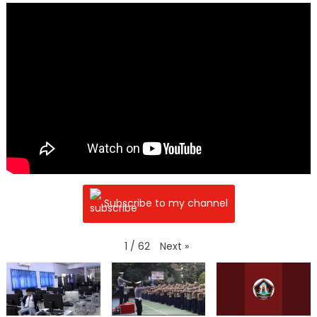
Subscribe to my channel
Next
»
1
/
62