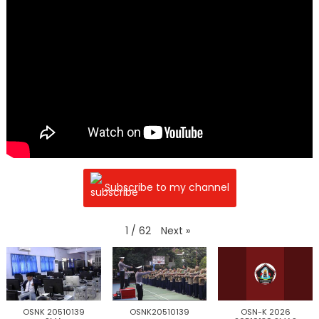
Subscribe to my channel
Next
»
1
/
62
OSNK 20510139
OSNK20510139
OSN-K 2026