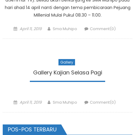
atAmmar Tv). Beliau akan berkunjung ke SMA Muhipo pada
hari ahad 14 april nanti dengan tema pembicaraan Pejuang
Millenial Mulai Pukul 08.30 – 11.00.
Posted
Author
April 11, 2019
Sma Muhipo
Comment(0)
on
Gallery
Gallery Kajian Selasa Pagi
Posted
Author
April 11, 2019
Sma Muhipo
Comment(0)
on
POS-POS TERBARU