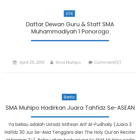
GTK
Daftar Dewan Guru & Staff SMA
Muhammadiyah 1 Ponorogo
Posted
Author
April 25, 2019
Sma Muhipo
Comment(0)
on
Berita
SMA Muhipo Hadirkan Juara Tahfidz Se-ASEAN
Ya beliau adalah Ustadz Istihsan Arif Al-Fudhaily (Juara 3
Hafidz 30 Juz Se-Asia Tenggara dan The Holy Qur’an Reciter