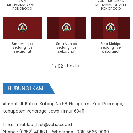
SMA
20510139 SMAS
MUHAMMADIYAH 1
MUHAMMADIYAH 1
PONOROGO
PONOROGO
Sma Muhipo
Sma Muhipo
Sma Muhipo
sedang live
sedang live
sedang live
sekarang!
sekarang!
sekarang!
Next
»
1
/
62
HUBUNGI KAMI
Alamat: Jl. Batoro Katong No.6B, Nologaten, Kec. Ponorogo,
Kabupaten Ponorogo, Jawa Timur 63411
Email : muh1po_first@yahoo.co.id
Phone : (0352) 481521 – Whatsapp : 0851 5666 0060