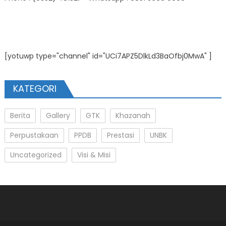
[yotuwp type="channel" id="UCi7APZ5DlkLd3BaOfbj0MwA" ]
KATEGORI
Berita
Gallery
GTK
Khazanah
Perpustakaan
PPDB
Prestasi
UNBK
Uncategorized
Visi & Misi