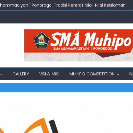
uhammadiyah 1 Ponorogo, Tradisi Pererat Nilai-Nilai Keislaman
amadhan Jadi Momentum Penguatan Nilai Keislaman di SMA M
amadhan 2026, Menghidupkan Nilai Edukasi dan Kebersamaan d
ng Belajar Ekonomi, Bahasa, dan Toleransi
, SMA Muhammadiyah 1 Ponorogo Gelar Pelepasan Siswa Kelas X
GALLERY
VISI & MISI
MUHIPO COMPETITION
I