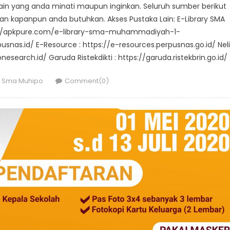
si lain yang anda minati maupun inginkan. Seluruh sumber berikut
n kapanpun anda butuhkan. Akses Pustaka Lain: E-Library SMA
://apkpure.com/e-library-sma-muhammadiyah-1-
snas.id/ E-Resource : https://e-resources.perpusnas.go.id/ Neli
nesearch.id/ Garuda Ristekdikti : https://garuda.ristekbrin.go.id/
Author
Sma Muhipo
Comment(0)