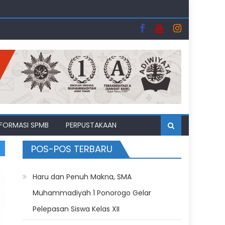
uhipo
i Bulan Suci
II
NFORMASI SPMB
PERPUSTAKAAN
POS-POS TERBARU
Haru dan Penuh Makna, SMA
Muhammadiyah 1 Ponorogo Gelar
Pelepasan Siswa Kelas XII