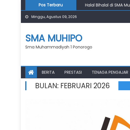
Skip
Halal Bihalal di SMA M
Pos Terbaru
to
Penutupan Kampung R
Minggu, Agustus 09, 2026
content
Pembukaan Kampung R
Pasar Klewer Jadi Rua
Haru dan Penuh Makna
SMA MUHIPO
Sma Muhammadiyah 1 Ponorogo
BERITA
PRESTASI
TENAGA PENGAJAR
BULAN:
FEBRUARI 2026