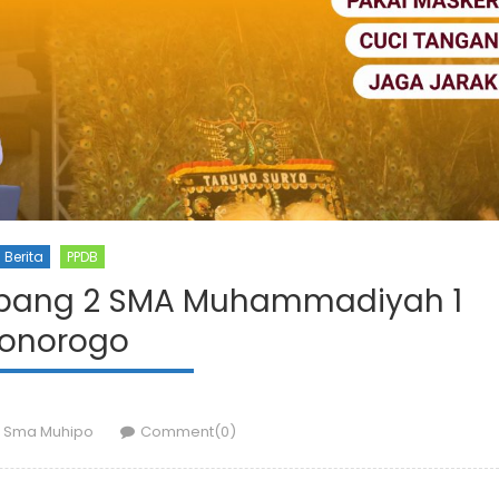
Berita
PPDB
mbang 2 SMA Muhammadiyah 1
onorogo
Author
Sma Muhipo
Comment(0)