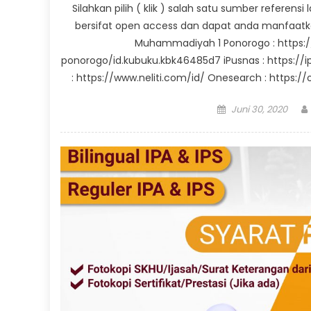
Silahkan pilih ( klik ) salah satu sumber referen
bersifat open access dan dapat anda manfaatka
Muhammadiyah 1 Ponorogo : https
ponorogo/id.kubuku.kbk46485d7 iPusnas : https://ipu
: https://www.neliti.com/id/ Onesearch : https://o
Posted
Juni 30, 2020
on