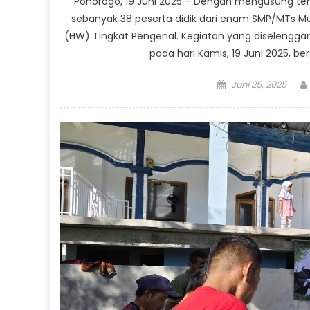
Ponorogo, 19 Juni 2025 – Dengan mengusung tem
sebanyak 38 peserta didik dari enam SMP/MTs 
(HW) Tingkat Pengenal. Kegiatan yang diselenggar
pada hari Kamis, 19 Juni 2025, 
Posted
Juni 25, 2025
on