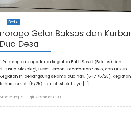
Berita
orogo Gelar Baksos dan Kurba
 Dua Desa
 Ponorogo mengadakan kegiatan Bakti Sosial (Baksos) dan
kni Dusun Mlokolegi, Desa Temon, Kecamatan Sawo, dan Dusun
giatan ini berlangsung selama dua hari, (6–7 /6/25). Kegiatan
 hari Jumat, (6/25) setelah sholat isya […]
Author
Sma Muhipo
Comment(0)