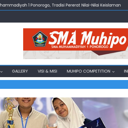
uhammadiyah 1 Ponorogo, Tradisi Pererat Nilai-Nilai Keislaman
amadhan Jadi Momentum Penguatan Nilai Keislaman di SMA M
amadhan 2026, Menghidupkan Nilai Edukasi dan Kebersamaan d
ng Belajar Ekonomi, Bahasa, dan Toleransi
, SMA Muhammadiyah 1 Ponorogo Gelar Pelepasan Siswa Kelas X
GALLERY
VISI & MISI
MUHIPO COMPETITION
I