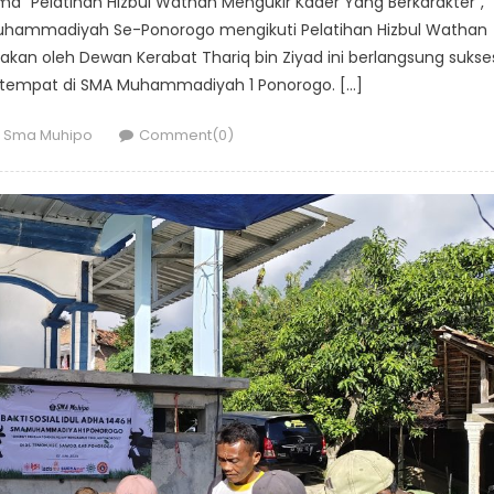
a “Pelatihan Hizbul Wathan Mengukir Kader Yang Berkarakter”,
Muhammadiyah Se-Ponorogo mengikuti Pelatihan Hizbul Wathan
akan oleh Dewan Kerabat Thariq bin Ziyad ini berlangsung sukse
bertempat di SMA Muhammadiyah 1 Ponorogo. […]
Author
Sma Muhipo
Comment(0)