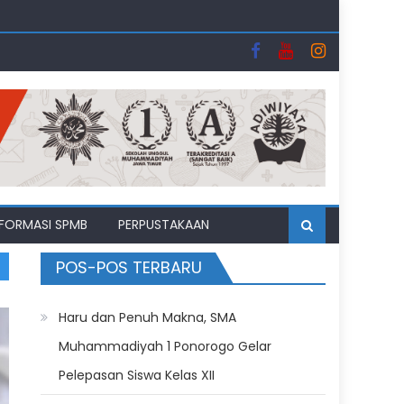
uhipo
i Bulan Suci
II
NFORMASI SPMB
PERPUSTAKAAN
POS-POS TERBARU
Haru dan Penuh Makna, SMA
Muhammadiyah 1 Ponorogo Gelar
Pelepasan Siswa Kelas XII