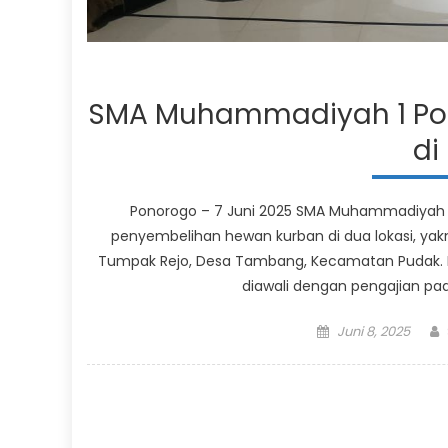
SMA Muhammadiyah 1 Pon
di
Ponorogo – 7 Juni 2025 SMA Muhammadiyah 1
penyembelihan hewan kurban di dua lokasi, ya
Tumpak Rejo, Desa Tambang, Kecamatan Pudak. Ke
diawali dengan pengajian pada
Posted
Juni 8, 2025
on