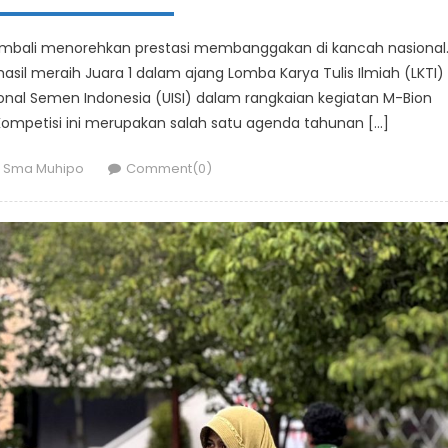
bali menorehkan prestasi membanggakan di kancah nasional
asil meraih Juara 1 dalam ajang Lomba Karya Tulis Ilmiah (LKTI)
ional Semen Indonesia (UISI) dalam rangkaian kegiatan M-Bion
ompetisi ini merupakan salah satu agenda tahunan […]
Author
Sma Muhipo
Comment(0)