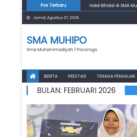
Skip
Halal Bihalal di SMA M
Pos Terbaru
to
Penutupan Kampung R
Jumat, Agustus 07, 2026
content
Pembukaan Kampung R
Pasar Klewer Jadi Rua
Haru dan Penuh Makna
SMA MUHIPO
Sma Muhammadiyah 1 Ponorogo
BERITA
PRESTASI
TENAGA PENGAJAR
BULAN:
FEBRUARI 2026