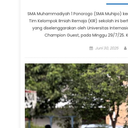
SMA Muhammadiyah 1 Ponorogo (SMA Muhipo) kem
Tim Kelompok Ilmiah Remaja (KIR) sekolah ini berh
yang diselenggarakan oleh Universitas Internas
Champion Guest, pada Minggu 29/7/25. K
Posted
Juni 30, 2025
on