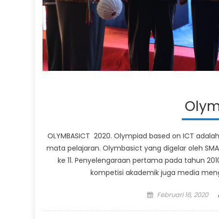
Olym
OLYMBASICT 2020. Olympiad based on ICT adalah 
mata pelajaran. Olymbasict yang digelar oleh SM
ke 11. Penyelengaraan pertama pada tahun 2010
kompetisi akademik juga media menge
Posted
Februari 16, 2020
on