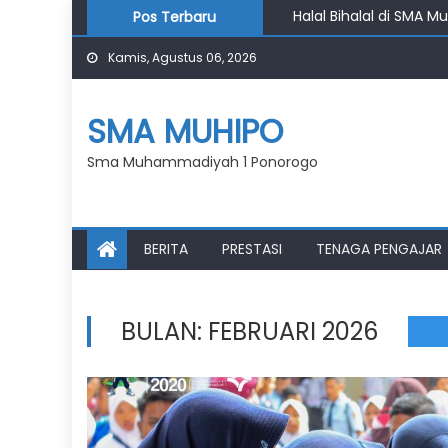
Halal Bihalal di SMA M
Skip
Pos Terbaru
Penutupan Kampung R
to
Pembukaan Kampung R
Kamis, Agustus 06, 2026
content
Pasar Klewer Jadi Rua
Haru dan Penuh Makna
SMA MUHIPO
Sma Muhammadiyah 1 Ponorogo
BERITA
PRESTASI
TENAGA PENGAJAR
BULAN:
FEBRUARI 2026