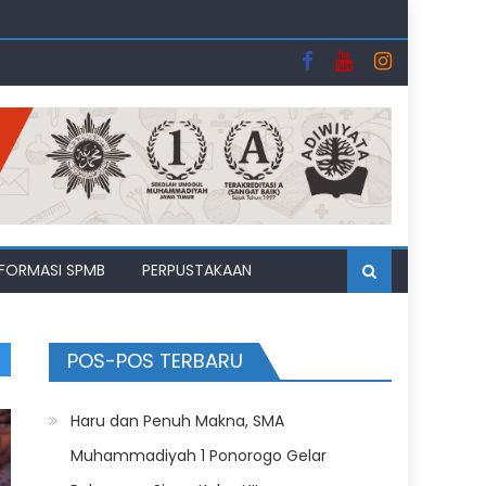
uhipo
i Bulan Suci
II
NFORMASI SPMB
PERPUSTAKAAN
POS-POS TERBARU
Haru dan Penuh Makna, SMA
Muhammadiyah 1 Ponorogo Gelar