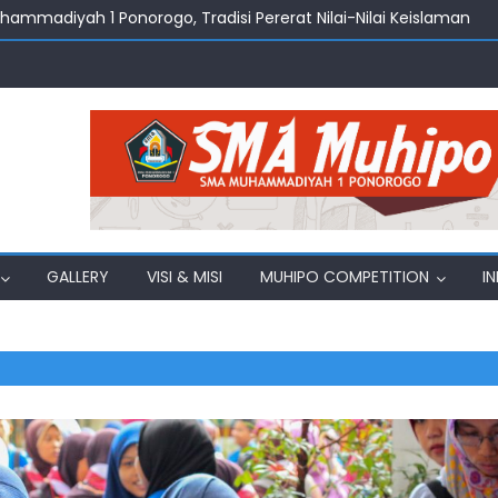
uhammadiyah 1 Ponorogo, Tradisi Pererat Nilai-Nilai Keislaman
amadhan Jadi Momentum Penguatan Nilai Keislaman di SMA M
amadhan 2026, Menghidupkan Nilai Edukasi dan Kebersamaan d
ng Belajar Ekonomi, Bahasa, dan Toleransi
, SMA Muhammadiyah 1 Ponorogo Gelar Pelepasan Siswa Kelas X
GALLERY
VISI & MISI
MUHIPO COMPETITION
I