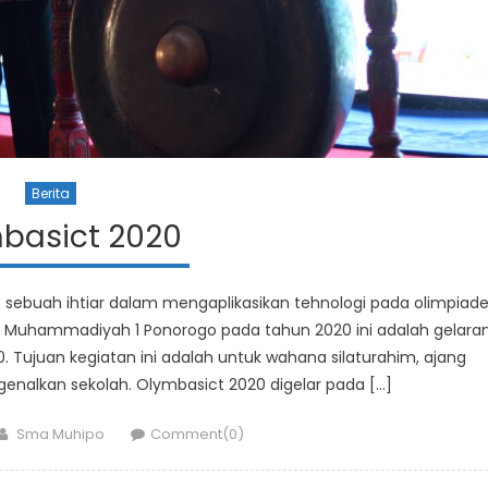
Berita
basict 2020
sebuah ihtiar dalam mengaplikasikan tehnologi pada olimpiad
A Muhammadiyah 1 Ponorogo pada tahun 2020 ini adalah gelara
. Tujuan kegiatan ini adalah untuk wahana silaturahim, ajang
nalkan sekolah. Olymbasict 2020 digelar pada […]
Author
Sma Muhipo
Comment(0)