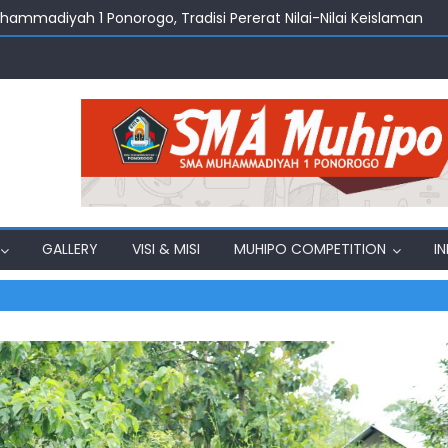
uhammadiyah 1 Ponorogo, Tradisi Pererat Nilai-Nilai Keislaman
amadhan Jadi Momentum Penguatan Nilai Keislaman di SMA M
amadhan 2026, Menghidupkan Nilai Edukasi dan Kebersamaan d
ng Belajar Ekonomi, Bahasa, dan Toleransi
, SMA Muhammadiyah 1 Ponorogo Gelar Pelepasan Siswa Kelas X
GALLERY
VISI & MISI
MUHIPO COMPETITION
I