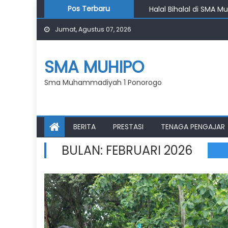
Skip
Halal Bihalal di SMA M
Pos Terbaru
to
Penutupan Kampung R
Jumat, Agustus 07, 2026
content
Pembukaan Kampung R
Pasar Klewer Jadi Rua
Haru dan Penuh Makna
SMA MUHIPO
Sma Muhammadiyah 1 Ponorogo
BERITA
PRESTASI
TENAGA PENGAJAR
BULAN:
FEBRUARI 2026