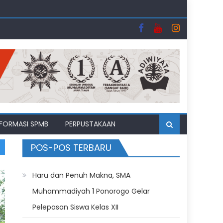
uhipo
i Bulan Suci
II
NFORMASI SPMB
PERPUSTAKAAN
POS-POS TERBARU
Haru dan Penuh Makna, SMA
Muhammadiyah 1 Ponorogo Gelar
Pelepasan Siswa Kelas XII