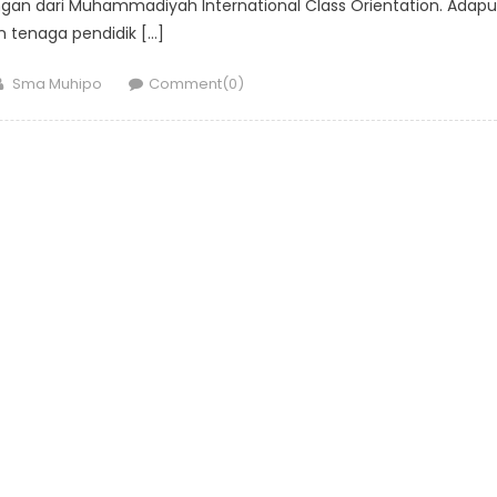
an dari Muhammadiyah International Class Orientation. Adap
n tenaga pendidik […]
Author
Sma Muhipo
Comment(0)