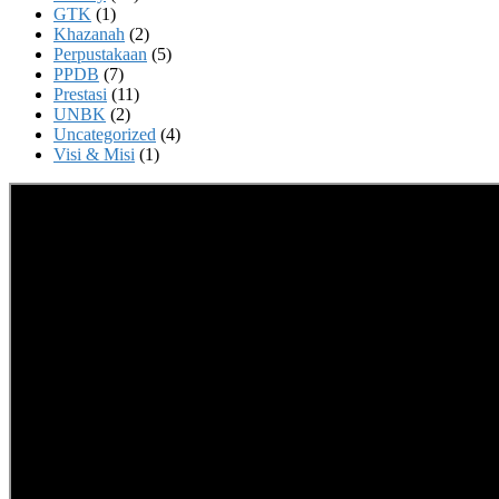
GTK
(1)
Khazanah
(2)
Perpustakaan
(5)
PPDB
(7)
Prestasi
(11)
UNBK
(2)
Uncategorized
(4)
Visi & Misi
(1)