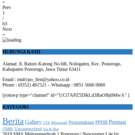
«
Prev
1
/
63
Next
»
HUBUNGI KAMI
Alamat: Jl. Batoro Katong No.6B, Nologaten, Kec. Ponorogo,
Kabupaten Ponorogo, Jawa Timur 63411
Email : muh1po_first@yahoo.co.id
Phone : (0352) 481521 – Whatsapp : 0851 5666 0060
[yotuwp type="channel" id="UCi7APZ5DlkLd3BaOfbj0MwA" ]
KATEGORI
Berita
Gallery
Prestasi
PPDB
Perpustakaan
Khazanah
GTK
Uncategorized
UNBK
Visi & Misi
2019 SMA Muhammadiyah 1 Ponorogo
|
Newspaper Lite by