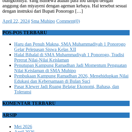
blangkonnya. Yang istimewa adalah para Ibu tampil dengan
anggung dan miyayeni dengan ageman kebaya. Hal tersebut sesuai
dengan instruksi dari Bupati Ponorogo […]
Posted
Author
April 22, 2024
Sma Muhipo
Comment(0)
on
POS-POS TERBARU
Haru dan Penuh Makna, SMA Muhammadiyah 1 Ponorogo
Gelar Pelepasan Siswa Kelas XII
Halal Bihalal di SMA Muhammadiyah 1 Ponorogo, Tradisi
Pererat Nilai-Nilai Keislaman
Penutupan Kampung Ramadhan Jadi Momentum Penguatan
Nilai Keislaman di SMA Muhipo
Pembukaan Kampung Ramadhan 2026, Menghidupkan Nilai
Edukasi dan Kebersamaan di Bulan Suci
Pasar Klewer Jadi Ruang Belajar Ekonomi, Bahasa, dan
Toleransi
KOMENTAR TERBARU
ARSIP
Mei 2026
April 2026