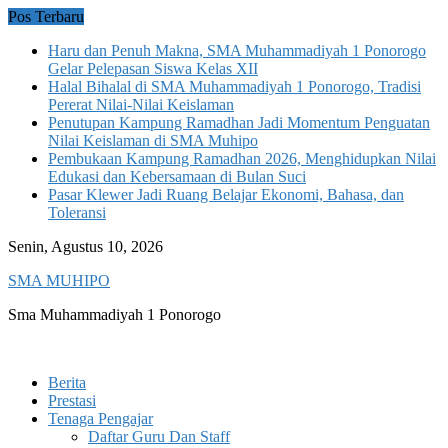
Skip
Pos Terbaru
to
Haru dan Penuh Makna, SMA Muhammadiyah 1 Ponorogo
content
Gelar Pelepasan Siswa Kelas XII
Halal Bihalal di SMA Muhammadiyah 1 Ponorogo, Tradisi
Pererat Nilai-Nilai Keislaman
Penutupan Kampung Ramadhan Jadi Momentum Penguatan
Nilai Keislaman di SMA Muhipo
Pembukaan Kampung Ramadhan 2026, Menghidupkan Nilai
Edukasi dan Kebersamaan di Bulan Suci
Pasar Klewer Jadi Ruang Belajar Ekonomi, Bahasa, dan
Toleransi
Senin, Agustus 10, 2026
SMA MUHIPO
Sma Muhammadiyah 1 Ponorogo
Berita
Prestasi
Tenaga Pengajar
Daftar Guru Dan Staff