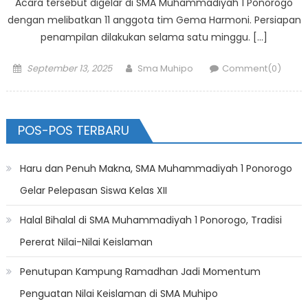
Acara tersebut digelar di SMA Muhammadiyah 1 Ponorogo
dengan melibatkan 11 anggota tim Gema Harmoni. Persiapan
penampilan dilakukan selama satu minggu. […]
Posted
Author
September 13, 2025
Sma Muhipo
Comment(0)
on
POS-POS TERBARU
Haru dan Penuh Makna, SMA Muhammadiyah 1 Ponorogo
Gelar Pelepasan Siswa Kelas XII
Halal Bihalal di SMA Muhammadiyah 1 Ponorogo, Tradisi
Pererat Nilai-Nilai Keislaman
Penutupan Kampung Ramadhan Jadi Momentum
Penguatan Nilai Keislaman di SMA Muhipo