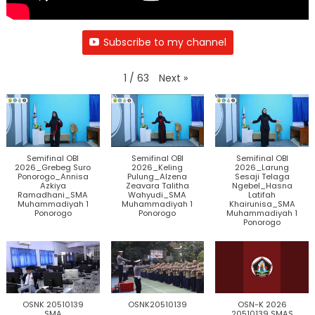
Subscribe to my channel
Next
»
1
/
63
Semifinal OBI
Semifinal OBI
Semifinal OBI
2026_Grebeg Suro
2026_Keling
2026_Larung
Ponorogo_Annisa
Pulung_Alzena
Sesaji Telaga
Azkiya
Zeavara Talitha
Ngebel_Hasna
Ramadhani_SMA
Wahyudi_SMA
Latifah
Muhammadiyah 1
Muhammadiyah 1
Khairunisa_SMA
Ponorogo
Ponorogo
Muhammadiyah 1
Ponorogo
OSNK 20510139
OSNK20510139
OSN-K 2026
SMA
20510139 SMAS