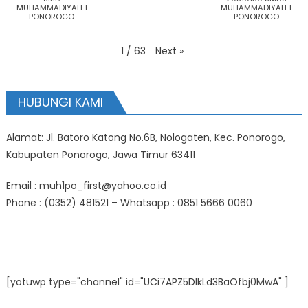
MUHAMMADIYAH 1
MUHAMMADIYAH 1
PONOROGO
PONOROGO
Next
»
1
/
63
HUBUNGI KAMI
Alamat: Jl. Batoro Katong No.6B, Nologaten, Kec. Ponorogo,
Kabupaten Ponorogo, Jawa Timur 63411
Email : muh1po_first@yahoo.co.id
Phone : (0352) 481521 – Whatsapp : 0851 5666 0060
[yotuwp type="channel" id="UCi7APZ5DlkLd3BaOfbj0MwA" ]