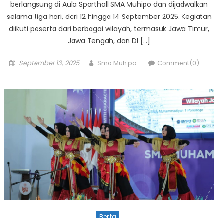
berlangsung di Aula Sporthall SMA Muhipo dan dijadwalkan
selama tiga hari, dari 12 hingga 14 September 2025. Kegiatan
diikuti peserta dari berbagai wilayah, termasuk Jawa Timur,
Jawa Tengah, dan DI […]
Posted
Author
September 13, 2025
Sma Muhipo
Comment(0)
on
Berita