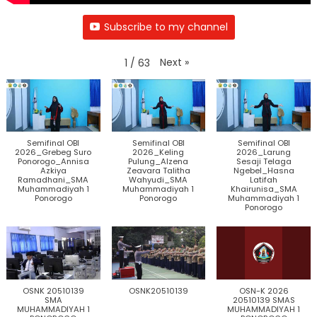
Subscribe to my channel
Next
»
1
/
63
Semifinal OBI
Semifinal OBI
Semifinal OBI
2026_Grebeg Suro
2026_Keling
2026_Larung
Ponorogo_Annisa
Pulung_Alzena
Sesaji Telaga
Azkiya
Zeavara Talitha
Ngebel_Hasna
Ramadhani_SMA
Wahyudi_SMA
Latifah
Muhammadiyah 1
Muhammadiyah 1
Khairunisa_SMA
Ponorogo
Ponorogo
Muhammadiyah 1
Ponorogo
OSNK 20510139
OSNK20510139
OSN-K 2026
SMA
20510139 SMAS
MUHAMMADIYAH 1
MUHAMMADIYAH 1