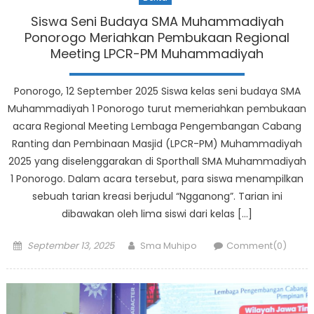
Siswa Seni Budaya SMA Muhammadiyah
Ponorogo Meriahkan Pembukaan Regional
Meeting LPCR-PM Muhammadiyah
Ponorogo, 12 September 2025 Siswa kelas seni budaya SMA
Muhammadiyah 1 Ponorogo turut memeriahkan pembukaan
acara Regional Meeting Lembaga Pengembangan Cabang
Ranting dan Pembinaan Masjid (LPCR-PM) Muhammadiyah
2025 yang diselenggarakan di Sporthall SMA Muhammadiyah
1 Ponorogo. Dalam acara tersebut, para siswa menampilkan
sebuah tarian kreasi berjudul “Ngganong”. Tarian ini
dibawakan oleh lima siswi dari kelas […]
Posted
Author
September 13, 2025
Sma Muhipo
Comment(0)
on