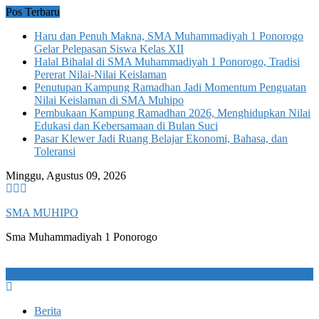
Skip
Pos Terbaru
to
Haru dan Penuh Makna, SMA Muhammadiyah 1 Ponorogo
content
Gelar Pelepasan Siswa Kelas XII
Halal Bihalal di SMA Muhammadiyah 1 Ponorogo, Tradisi
Pererat Nilai-Nilai Keislaman
Penutupan Kampung Ramadhan Jadi Momentum Penguatan
Nilai Keislaman di SMA Muhipo
Pembukaan Kampung Ramadhan 2026, Menghidupkan Nilai
Edukasi dan Kebersamaan di Bulan Suci
Pasar Klewer Jadi Ruang Belajar Ekonomi, Bahasa, dan
Toleransi
Minggu, Agustus 09, 2026
SMA MUHIPO
Sma Muhammadiyah 1 Ponorogo
Berita