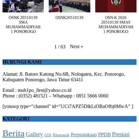
OSNK 20510139
OSNK20510139
OSN-K 2026
SMA
20510139 SMAS
MUHAMMADIYAH
MUHAMMADIYAH
1 PONOROGO
1 PONOROGO
Next
»
1
/
63
HUBUNGI KAMI
Alamat: Jl. Batoro Katong No.6B, Nologaten, Kec. Ponorogo,
Kabupaten Ponorogo, Jawa Timur 63411
Email : muh1po_first@yahoo.co.id
Phone : (0352) 481521 – Whatsapp : 0851 5666 0060
[yotuwp type="channel" id="UCi7APZ5DlkLd3BaOfbj0MwA" ]
KATEGORI
Berita
Gallery
Prestasi
PPDB
Perpustakaan
Khazanah
GTK