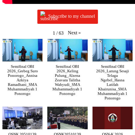
Subscribe to my channel
Next
»
1
/
63
Semifinal OBI
Semifinal OBI
Semifinal OBI
2026_Grebeg Suro
2026_Keling
2026_Larung Sesaji
Ponorogo_Annisa
Pulung_Alzena
Telaga
Azkiya
Zeavara Talitha
Ngebel_Hasna
Ramadhani_SMA
Wahyudi_SMA
Latifah
Muhammadiyah 1
Muhammadiyah 1
Khairunisa_SMA
Ponorogo
Ponorogo
Muhammadiyah 1
Ponorogo
OSNK 20510139
OSNK20510139
OSN-K 2026