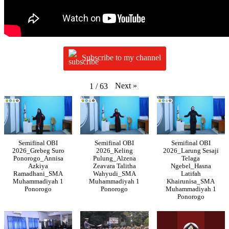
Subscribe to my channel
Next
»
1
/
63
Semifinal OBI
Semifinal OBI
Semifinal OBI
2026_Grebeg Suro
2026_Keling
2026_Larung Sesaji
Ponorogo_Annisa
Pulung_Alzena
Telaga
Azkiya
Zeavara Talitha
Ngebel_Hasna
Ramadhani_SMA
Wahyudi_SMA
Latifah
Muhammadiyah 1
Muhammadiyah 1
Khairunisa_SMA
Ponorogo
Ponorogo
Muhammadiyah 1
Ponorogo