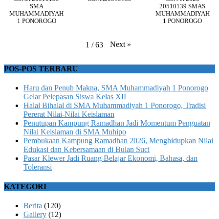
SMA
20510139 SMAS
MUHAMMADIYAH
MUHAMMADIYAH
1 PONOROGO
1 PONOROGO
Next
»
1
/
63
POS-POS TERBARU
Haru dan Penuh Makna, SMA Muhammadiyah 1 Ponorogo
Gelar Pelepasan Siswa Kelas XII
Halal Bihalal di SMA Muhammadiyah 1 Ponorogo, Tradisi
Pererat Nilai-Nilai Keislaman
Penutupan Kampung Ramadhan Jadi Momentum Penguatan
Nilai Keislaman di SMA Muhipo
Pembukaan Kampung Ramadhan 2026, Menghidupkan Nilai
Edukasi dan Kebersamaan di Bulan Suci
Pasar Klewer Jadi Ruang Belajar Ekonomi, Bahasa, dan
Toleransi
KATEGORI
Berita
(120)
Gallery
(12)