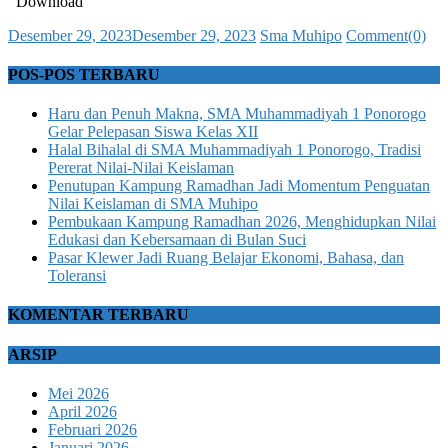
Download
Posted
Author
Desember 29, 2023
Desember 29, 2023
Sma Muhipo
Comment(0)
on
POS-POS TERBARU
Haru dan Penuh Makna, SMA Muhammadiyah 1 Ponorogo
Gelar Pelepasan Siswa Kelas XII
Halal Bihalal di SMA Muhammadiyah 1 Ponorogo, Tradisi
Pererat Nilai-Nilai Keislaman
Penutupan Kampung Ramadhan Jadi Momentum Penguatan
Nilai Keislaman di SMA Muhipo
Pembukaan Kampung Ramadhan 2026, Menghidupkan Nilai
Edukasi dan Kebersamaan di Bulan Suci
Pasar Klewer Jadi Ruang Belajar Ekonomi, Bahasa, dan
Toleransi
KOMENTAR TERBARU
ARSIP
Mei 2026
April 2026
Februari 2026
Januari 2026