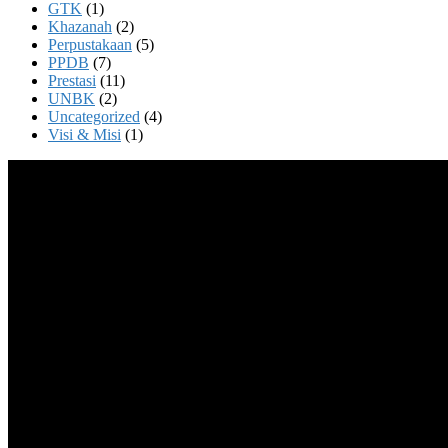
GTK
(1)
Khazanah
(2)
Perpustakaan
(5)
PPDB
(7)
Prestasi
(11)
UNBK
(2)
Uncategorized
(4)
Visi & Misi
(1)