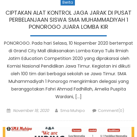
Berita
CIPTAKAN ALAT KONTROL JAGA JARAK DI PUSAT
PERBELANJAAN SISWA SMA MUHAMMADIYAH 1
PONOROGO JUARA LOMBA KIR
PONOROGO. Pada hari Selasa, 10 Nopember 2020 bertempat
di Grand City Mall dilaksanakan Lomba Karya Tulis Ilmiah
Jatim Education Competition 2020 yang diprakarsai oleh
Komisi Nasional Pendidikan Jawa Timur. Kegiatan ini diikuti
oleh 100 tim dari berbagai sekolah se Jawa Timur. SMA
Muhammadiyah 1 Ponorogo mengirimkan delegasi yang
beranggotakan Fahri Ahmad Fadhillah, Amelia Puspita
Wardani, […]
Posted
Author
November 18, 2020
Sma Muhipo
Comment(0)
on