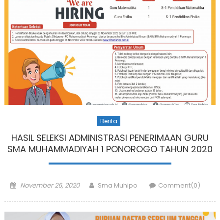
Berita
HASIL SELEKSI ADMINISTRASI PENERIMAAN GURU
SMA MUHAMMADIYAH 1 PONOROGO TAHUN 2020
Posted
Author
November 26, 2020
Sma Muhipo
Comment(0)
on