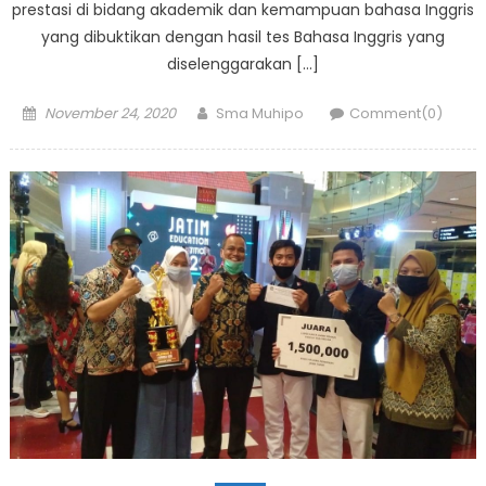
prestasi di bidang akademik dan kemampuan bahasa Inggris
yang dibuktikan dengan hasil tes Bahasa Inggris yang
diselenggarakan […]
Posted
Author
November 24, 2020
Sma Muhipo
Comment(0)
on