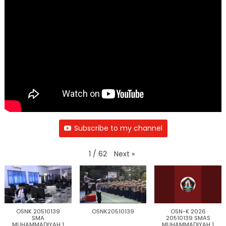
Subscribe to my channel
Next
»
1
/
62
OSNK 20510139
OSNK20510139
OSN-K 2026
SMA
20510139 SMAS
MUHAMMADIYAH 1
MUHAMMADIYAH 1