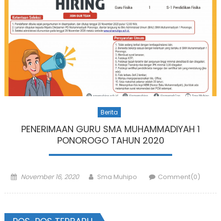
Berita
PENERIMAAN GURU SMA MUHAMMADIYAH 1
PONOROGO TAHUN 2020
Posted
Author
November 16, 2020
Sma Muhipo
Comment(0)
on