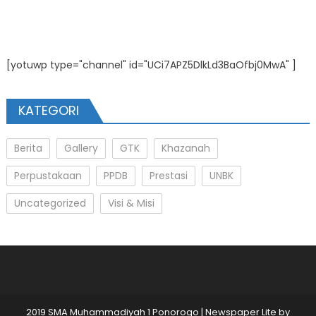
[yotuwp type="channel" id="UCi7APZ5DlkLd3BaOfbj0MwA" ]
KATEGORI
Berita
Gallery
GTK
Khazanah
Perpustakaan
PPDB
Prestasi
UNBK
Uncategorized
Visi & Misi
2019 SMA Muhammadiyah 1 Ponorogo
|
Newspaper Lite by