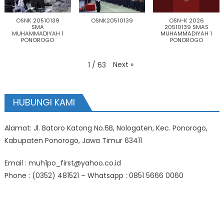
OSNK 20510139
OSNK20510139
OSN-K 2026
SMA
20510139 SMAS
MUHAMMADIYAH 1
MUHAMMADIYAH 1
PONOROGO
PONOROGO
Next
»
1
/
63
HUBUNGI KAMI
Alamat: Jl. Batoro Katong No.6B, Nologaten, Kec. Ponorogo,
Kabupaten Ponorogo, Jawa Timur 63411
Email : muh1po_first@yahoo.co.id
Phone : (0352) 481521 – Whatsapp : 0851 5666 0060