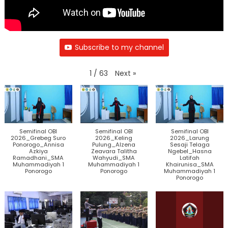
Subscribe to my channel
Next
»
1
/
63
Semifinal OBI
Semifinal OBI
Semifinal OBI
2026_Grebeg Suro
2026_Keling
2026_Larung
Ponorogo_Annisa
Pulung_Alzena
Sesaji Telaga
Azkiya
Zeavara Talitha
Ngebel_Hasna
Ramadhani_SMA
Wahyudi_SMA
Latifah
Muhammadiyah 1
Muhammadiyah 1
Khairunisa_SMA
Ponorogo
Ponorogo
Muhammadiyah 1
Ponorogo