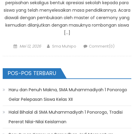
perpisahan sekaligus bentuk apresiasi sekolah kepada para
siswa yang telah menyelesaikan masa pendidikannya. Acara
diawali dengan pembukaan oleh master of ceremony yang
kemudian dilanjutkan dengan masuknya rombongan siswa
[…]
Posted
Author
Mei 12, 2026
Sma Muhipo
Comment(0)
on
POS-POS TERBARU
Haru dan Penuh Makna, SMA Muhammadiyah 1 Ponorogo
Gelar Pelepasan Siswa Kelas XII
Halal Bihalal di SMA Muhammadiyah 1 Ponorogo, Tradisi
Pererat Nilai-Nilai Keislaman