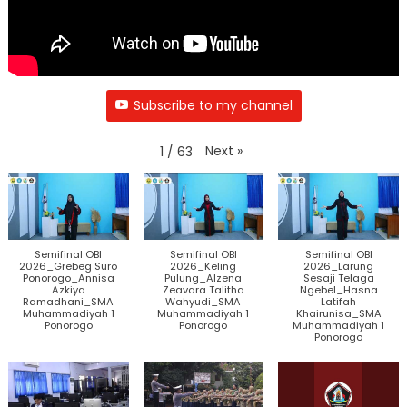
Subscribe to my channel
Next
»
1
/
63
Semifinal OBI
Semifinal OBI
Semifinal OBI
2026_Grebeg Suro
2026_Keling
2026_Larung
Ponorogo_Annisa
Pulung_Alzena
Sesaji Telaga
Azkiya
Zeavara Talitha
Ngebel_Hasna
Ramadhani_SMA
Wahyudi_SMA
Latifah
Muhammadiyah 1
Muhammadiyah 1
Khairunisa_SMA
Ponorogo
Ponorogo
Muhammadiyah 1
Ponorogo